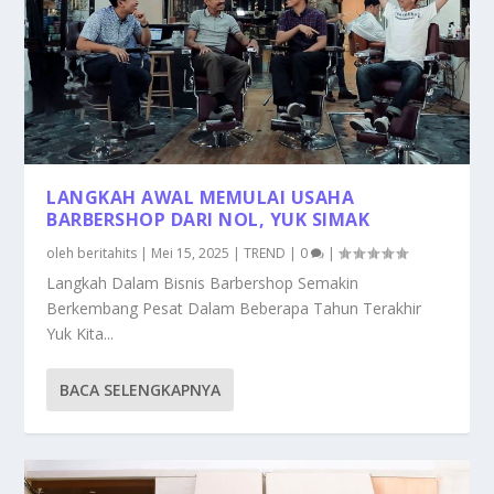
LANGKAH AWAL MEMULAI USAHA
BARBERSHOP DARI NOL, YUK SIMAK
oleh
beritahits
|
Mei 15, 2025
|
TREND
|
0
|
Langkah Dalam Bisnis Barbershop Semakin
Berkembang Pesat Dalam Beberapa Tahun Terakhir
Yuk Kita...
BACA SELENGKAPNYA