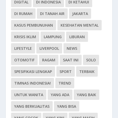
DIGITAL
DI INDONESIA
DI KETAHUI
DI RUMAH
DI TANAH AIR
JAKARTA
KASUS PEMBUNUHAN
KESEHATAN MENTAL
KRISIS IKLIM
LAMPUNG
LIBURAN
LIFESTYLE
LIVERPOOL
NEWS
OTOMOTIF
RAGAM
SAAT INI
SOLO
SPESIFIKASI LENGKAP
SPORT
TERBAIK
TIMNAS INDONESIA!
TREND
UNTUK WANITA
YANG ADA
YANG BAIK
YANG BERKUALITAS
YANG BISA
YANG COCOK
YANG KINI
YANG MASIH