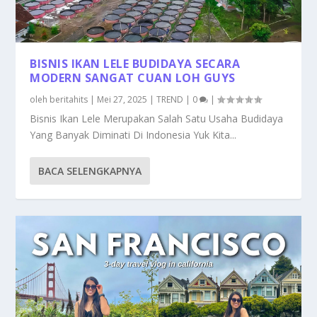
BISNIS IKAN LELE BUDIDAYA SECARA
MODERN SANGAT CUAN LOH GUYS
oleh
beritahits
|
Mei 27, 2025
|
TREND
|
0
|
Bisnis Ikan Lele Merupakan Salah Satu Usaha Budidaya
Yang Banyak Diminati Di Indonesia Yuk Kita...
BACA SELENGKAPNYA