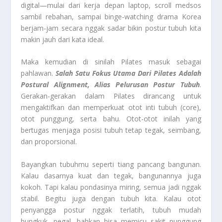
digital—mulai dari kerja depan laptop, scroll medsos
sambil rebahan, sampai binge-watching drama Korea
berjam-jam secara nggak sadar bikin postur tubuh kita
makin jauh dari kata ideal.
Maka kemudian di sinilah Pilates masuk sebagai
pahlawan.
Salah Satu Fokus Utama Dari Pilates Adalah
Postural Alignment, Alias Pelurusan Postur Tubuh
.
Gerakan-gerakan dalam Pilates dirancang untuk
mengaktifkan dan memperkuat otot inti tubuh (core),
otot punggung, serta bahu. Otot-otot inilah yang
bertugas menjaga posisi tubuh tetap tegak, seimbang,
dan proporsional.
Bayangkan tubuhmu seperti tiang pancang bangunan.
Kalau dasarnya kuat dan tegak, bangunannya juga
kokoh. Tapi kalau pondasinya miring, semua jadi nggak
stabil. Begitu juga dengan tubuh kita. Kalau otot
penyangga postur nggak terlatih, tubuh mudah
bungkuk, pegal, bahkan bisa memicu sakit punggung