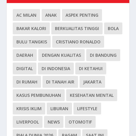
AC MILAN
ANAK
ASPEK PENTING
BAKAR KALORI
BERKUALITAS TINGGI
BOLA
BULU TANGKIS
CRISTIANO RONALDO
DAERAH
DENGAN KUALITAS
DI BANDUNG
DIGITAL
DI INDONESIA
DI KETAHUI
DI RUMAH
DI TANAH AIR
JAKARTA
KASUS PEMBUNUHAN
KESEHATAN MENTAL
KRISIS IKLIM
LIBURAN
LIFESTYLE
LIVERPOOL
NEWS
OTOMOTIF
PIALA DUNIA 2026
RAGAM
SAAT INI