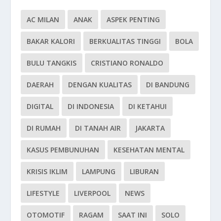
AC MILAN
ANAK
ASPEK PENTING
BAKAR KALORI
BERKUALITAS TINGGI
BOLA
BULU TANGKIS
CRISTIANO RONALDO
DAERAH
DENGAN KUALITAS
DI BANDUNG
DIGITAL
DI INDONESIA
DI KETAHUI
DI RUMAH
DI TANAH AIR
JAKARTA
KASUS PEMBUNUHAN
KESEHATAN MENTAL
KRISIS IKLIM
LAMPUNG
LIBURAN
LIFESTYLE
LIVERPOOL
NEWS
OTOMOTIF
RAGAM
SAAT INI
SOLO