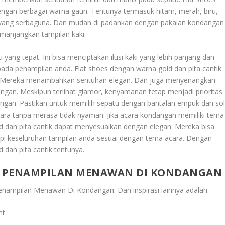
engan berbagai warna gaun. Tentunya termasuk hitam, merah, biru,
n yang serbaguna. Dan mudah di padankan dengan pakaian kondangan
manjangkan tampilan kaki.
yang tepat. Ini bisa menciptakan ilusi kaki yang lebih panjang dan
da penampilan anda. Flat shoes dengan warna gold dan pita cantik
a. Mereka menambahkan sentuhan elegan. Dan juga menyenangkan
gan. Meskipun terlihat glamor, kenyamanan tetap menjadi prioritas
angan. Pastikan untuk memilih sepatu dengan bantalan empuk dan so
ra tanpa merasa tidak nyaman. Jika acara kondangan memiliki tema
ld dan pita cantik dapat menyesuaikan dengan elegan. Mereka bisa
pi keseluruhan tampilan anda sesuai dengan tema acara. Dengan
 dan pita cantik tentunya.
UK PENAMPILAN MENAWAN DI KONDANGAN
k Penampilan Menawan Di Kondangan
. Dan inspirasi lainnya adalah:
nt