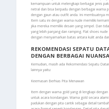
kemampuan untuk melengkapi berbagai jenis paka
netral dan bisa berpadu dengan berbagai warna 
dengan gaun atau outfit anda. Ini membuatnya men
Item satu ini dengan warna nude memiliki kema
jika mereka memiliki desain yang simpel. Dan tida
yang lebih panjang dan ramping. Flat shoes nude 
dengan menyamarkan batas antara kulit anda dan 
REKOMENDASI SEPATU DAT
DENGAN BERBAGAI NUANS
Kemudian, masih ada
Rekomendasi Sepatu Datar
lainnya yaitu:
Keemasan Berhias Pita Menawan
Item dengan warna gold yang di lengkapi dengan 
untuk acara kondangan. Warna gold secara alam
padukan dengan pita cantik sebagai detail tambah
acara formal seperti kondangan. Detail pita dap