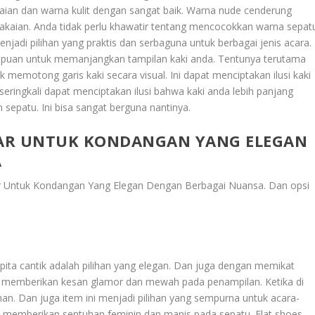
ian dan warna kulit dengan sangat baik. Warna nude cenderung
pakaian. Anda tidak perlu khawatir tentang mencocokkan warna sepat
jadi pilihan yang praktis dan serbaguna untuk berbagai jenis acara.
mpuan untuk memanjangkan tampilan kaki anda. Tentunya terutama
k memotong garis kaki secara visual. Ini dapat menciptakan ilusi kaki
seringkali dapat menciptakan ilusi bahwa kaki anda lebih panjang
sepatu. Ini bisa sangat berguna nantinya.
AR UNTUK KONDANGAN YANG ELEGAN
A
 Untuk Kondangan Yang Elegan Dengan Berbagai Nuansa
. Dan opsi
pita cantik adalah pilihan yang elegan. Dan juga dengan memikat
i memberikan kesan glamor dan mewah pada penampilan. Ketika di
an. Dan juga item ini menjadi pilihan yang sempurna untuk acara-
at memberikan sentuhan feminin dan manis pada sepatu. Flat shoes