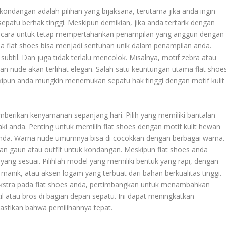
ondangan adalah pilihan yang bijaksana, terutama jika anda ingin
patu berhak tinggi. Meskipun demikian, jika anda tertarik dengan
 ada cara untuk tetap mempertahankan penampilan yang anggun dengan
ada flat shoes bisa menjadi sentuhan unik dalam penampilan anda.
subtil. Dan juga tidak terlalu mencolok. Misalnya, motif zebra atau
n nude akan terlihat elegan. Salah satu keuntungan utama flat shoe
pun anda mungkin menemukan sepatu hak tinggi dengan motif kulit
berikan kenyamanan sepanjang hari. Pilih yang memiliki bantalan
 anda. Penting untuk memilih flat shoes dengan motif kulit hewan
anda. Warna nude umumnya bisa di cocokkan dengan berbagai warna.
ihan gaun atau outfit untuk kondangan. Meskipun flat shoes anda
ang sesuai. Pilihlah model yang memiliki bentuk yang rapi, dengan
-manik, atau aksen logam yang terbuat dari bahan berkualitas tinggi.
kstra pada flat shoes anda, pertimbangkan untuk menambahkan
il atau bros di bagian depan sepatu. Ini dapat meningkatkan
stikan bahwa pemilihannya tepat.