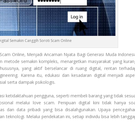
gital Semakin Canggih Soroti Scam Online
 Scam Online, Menjadi Ancaman Nyata Bagi Generasi Muda Indonesi
ngan metode semakin kompleks, menargetkan masyarakat yang kuran
susnya, yang aktif berselancar di ruang digital, rentan terhada
ngineering. Karena itu, edukasi dan kesadaran digital menjadi aspe
sial serta dampak psikologis.
si ketidaktahuan pengguna, seperti membeli barang yang tidak sesua
nal melalui love scam. Penipuan digital kini tidak hanya soa
tas dan data pribadi yang bisa disalahgunakan. Upaya pencegaha
 teknologi. Melalui pendekatan ini, setiap individu bisa lebih tangga