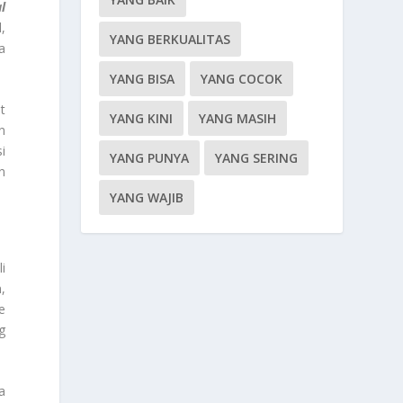
l
,
YANG BERKUALITAS
a
YANG BISA
YANG COCOK
t
YANG KINI
YANG MASIH
n
i
YANG PUNYA
YANG SERING
n
YANG WAJIB
i
,
e
g
a