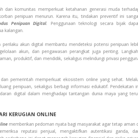
sekolah dan komunitas memperkuat ketahanan generasi muda terhada
korban penipuan menurun. Karena itu, tindakan preventif ini sanga
dus Penipuan Digital
.
Penggunaan teknologi secara bijak dapa
a kalangan.
n perilaku akun digital membantu mendeteksi potensi penipuan lebi
gelolaan akun, dan pengawasan perangkat juga penting. Langkah
aman, produktif, dan mendidik, sekaligus melindungi privasi penggun
l, dan pemerintah memperkuat ekosistem online yang sehat. Melalu
peluang penipuan, sekaligus berbagi informasi edukatif. Pendekatan in
esadaran digital dalam menghadapi tantangan dunia maya yang teru
RI KERUGIAN ONLINE
line
memberikan pedoman nyata bagi masyarakat agar tetap aman d
emeriksa reputasi penjual, mengaktifkan autentikasi ganda, da