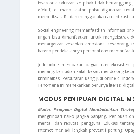
investor disalurkan ke pihak tidak bertanggun
efektif, di mana tautan palsu digunakan untu
memeriksa URL dan menggunakan autentikasi dua
Social engineering memanfaatkan informasi pri
ringan bisa dimanfaatkan untuk mengekstrak 
menargetkan kesepian emosional seseorang, term
karena pendekatannya personal dan memanfaatk
Judi online merupakan bagian dari ekosistem 
menang, kemudian kalah besar, mendorong kecan
kriminalitas. Perputaran uang judi online di Indon
Fenomena ini menekankan perlunya literasi digita
MODUS PENIPUAN DIGITAL M
Modus Penipuan Digital Membutuhkan Strategi
menghindari risiko jangka panjang. Penipuan o
mental, dan reputasi pengguna. Edukasi tentan
internet menjadi langkah preventif penting. U