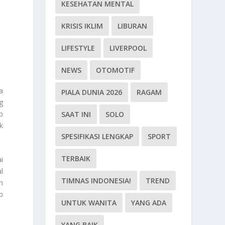
KESEHATAN MENTAL
KRISIS IKLIM
LIBURAN
LIFESTYLE
LIVERPOOL
NEWS
OTOMOTIF
a
PIALA DUNIA 2026
RAGAM
g
p
SAAT INI
SOLO
k
SPESIFIKASI LENGKAP
SPORT
TERBAIK
i
l
TIMNAS INDONESIA!
TREND
n
p
UNTUK WANITA
YANG ADA
YANG BAIK