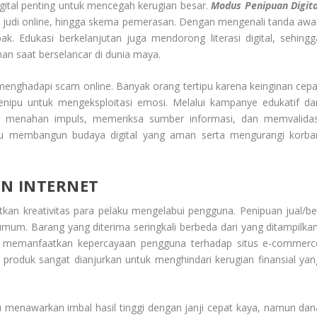
gital penting untuk mencegah kerugian besar.
Modus Penipuan Digita
tif, judi online, hingga skema pemerasan. Dengan mengenali tanda awal
ak. Edukasi berkelanjutan juga mendorong literasi digital, sehingg
 saat berselancar di dunia maya.
menghadapi scam online. Banyak orang tertipu karena keinginan cepa
enipu untuk mengeksploitasi emosi. Melalui kampanye edukatif da
r menahan impuls, memeriksa sumber informasi, dan memvalidas
antu membangun budaya digital yang aman serta mengurangi korba
AN INTERNET
an kreativitas para pelaku mengelabui pengguna. Penipuan jual/bel
mum. Barang yang diterima seringkali berbeda dari yang ditampilkan
ini memanfaatkan kepercayaan pengguna terhadap situs e-commerc
ew produk sangat dianjurkan untuk menghindari kerugian finansial yan
pu menawarkan imbal hasil tinggi dengan janji cepat kaya, namun dan