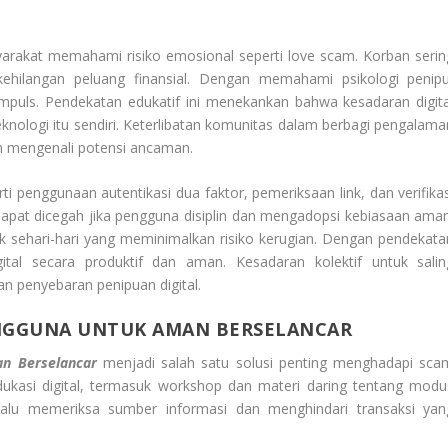
rakat memahami risiko emosional seperti love scam. Korban serin
kehilangan peluang finansial. Dengan memahami psikologi penipu
impuls. Pendekatan edukatif ini menekankan bahwa kesadaran digita
ologi itu sendiri. Keterlibatan komunitas dalam berbagi pengalama
mengenali potensi ancaman.
 penggunaan autentikasi dua faktor, pemeriksaan link, dan verifikas
apat dicegah jika pengguna disiplin dan mengadopsi kebiasaan aman
tik sehari-hari yang meminimalkan risiko kerugian. Dengan pendekata
ital secara produktif dan aman. Kesadaran kolektif untuk salin
 penyebaran penipuan digital.
NGGUNA UNTUK AMAN BERSELANCAR
n Berselancar
menjadi salah satu solusi penting menghadapi sca
edukasi digital, termasuk workshop dan materi daring tentang modu
elalu memeriksa sumber informasi dan menghindari transaksi yan