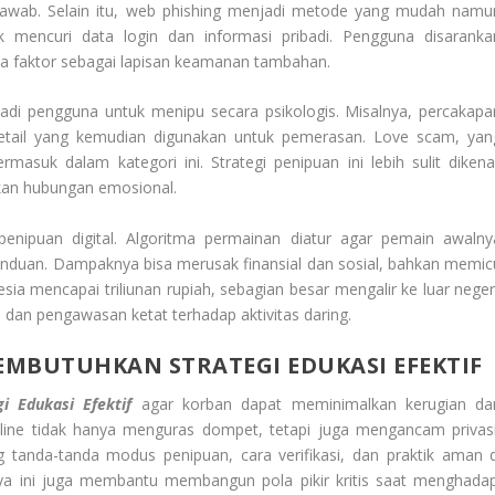
g jawab. Selain itu, web phishing menjadi metode yang mudah namu
k mencuri data login dan informasi pribadi. Pengguna disaranka
 faktor sebagai lapisan keamanan tambahan.
badi pengguna untuk menipu secara psikologis. Misalnya, percakapa
detail yang kemudian digunakan untuk pemerasan. Love scam, yan
asuk dalam kategori ini. Strategi penipuan ini lebih sulit dikenal
an hubungan emosional.
penipuan digital. Algoritma permainan diatur agar pemain awalny
duan. Dampaknya bisa merusak finansial dan sosial, bahkan memic
esia mencapai triliunan rupiah, sebagian besar mengalir ke luar negeri
l dan pengawasan ketat terhadap aktivitas daring.
EMBUTUHKAN STRATEGI EDUKASI EFEKTIF
 Edukasi Efektif
agar korban dapat meminimalkan kerugian da
nline tidak hanya menguras dompet, tetapi juga mengancam privasi
g tanda-tanda modus penipuan, cara verifikasi, dan praktik aman d
paya ini juga membantu membangun pola pikir kritis saat menghadap