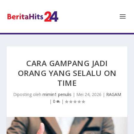
CARA GAMPANG JADI
ORANG YANG SELALU ON
TIME
Diposting oleh
mimin1 penulis
|
Mei 24, 2026
|
RAGAM
|
0
|