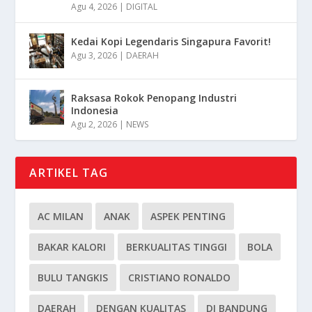
Agu 4, 2026
|
DIGITAL
Kedai Kopi Legendaris Singapura Favorit!
Agu 3, 2026
|
DAERAH
Raksasa Rokok Penopang Industri
Indonesia
Agu 2, 2026
|
NEWS
ARTIKEL TAG
AC MILAN
ANAK
ASPEK PENTING
BAKAR KALORI
BERKUALITAS TINGGI
BOLA
BULU TANGKIS
CRISTIANO RONALDO
DAERAH
DENGAN KUALITAS
DI BANDUNG