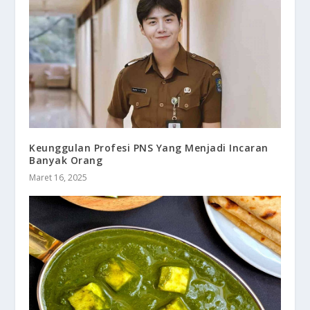
Keunggulan Profesi PNS Yang Menjadi Incaran
Banyak Orang
Maret 16, 2025