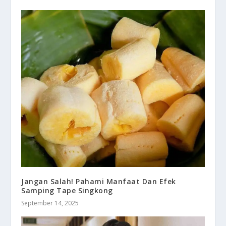
Jangan Salah! Pahami Manfaat Dan Efek
Samping Tape Singkong
September 14, 2025