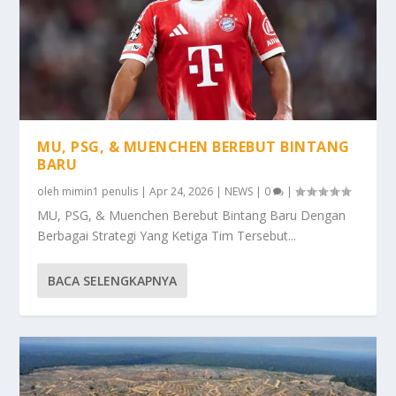
MU, PSG, & MUENCHEN BEREBUT BINTANG
BARU
oleh
mimin1 penulis
|
Apr 24, 2026
|
NEWS
|
0
|
MU, PSG, & Muenchen Berebut Bintang Baru Dengan
Berbagai Strategi Yang Ketiga Tim Tersebut...
BACA SELENGKAPNYA