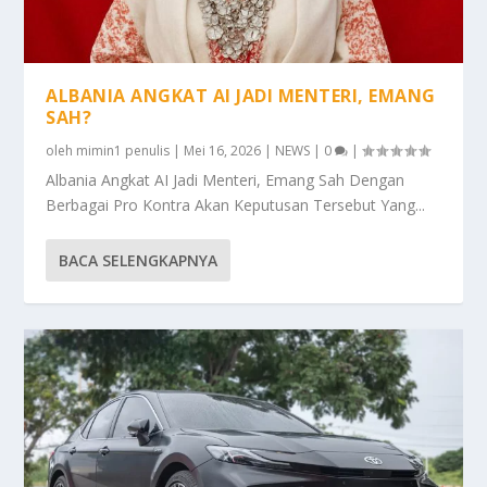
ALBANIA ANGKAT AI JADI MENTERI, EMANG
SAH?
oleh
mimin1 penulis
|
Mei 16, 2026
|
NEWS
|
0
|
Albania Angkat AI Jadi Menteri, Emang Sah Dengan
Berbagai Pro Kontra Akan Keputusan Tersebut Yang...
BACA SELENGKAPNYA