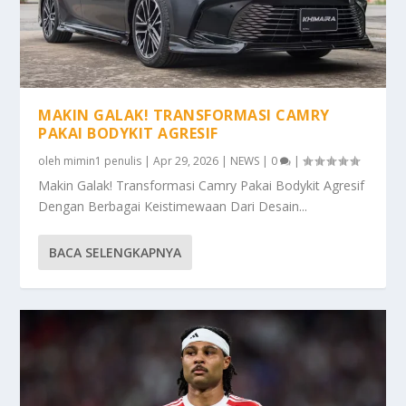
MAKIN GALAK! TRANSFORMASI CAMRY
PAKAI BODYKIT AGRESIF
oleh
mimin1 penulis
|
Apr 29, 2026
|
NEWS
|
0
|
Makin Galak! Transformasi Camry Pakai Bodykit Agresif
Dengan Berbagai Keistimewaan Dari Desain...
BACA SELENGKAPNYA