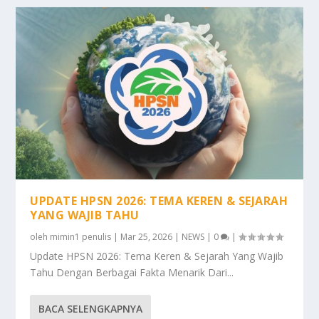
UPDATE HPSN 2026: TEMA KEREN & SEJARAH
YANG WAJIB TAHU
oleh
mimin1 penulis
|
Mar 25, 2026
|
NEWS
|
0
|
Update HPSN 2026: Tema Keren & Sejarah Yang Wajib
Tahu Dengan Berbagai Fakta Menarik Dari...
BACA SELENGKAPNYA