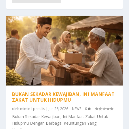
BUKAN SEKADAR KEWAJIBAN, INI MANFAAT
ZAKAT UNTUK HIDUPMU
oleh
mimin1 penulis
|
Jun 26, 2026
|
NEWS
|
0
|
Bukan Sekadar Kewajiban, Ini Manfaat Zakat Untuk
Hidupmu Dengan Berbagai Keuntungan Yang