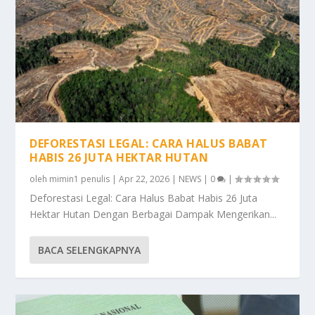
DEFORESTASI LEGAL: CARA HALUS BABAT
HABIS 26 JUTA HEKTAR HUTAN
oleh
mimin1 penulis
|
Apr 22, 2026
|
NEWS
|
0
|
Deforestasi Legal: Cara Halus Babat Habis 26 Juta
Hektar Hutan Dengan Berbagai Dampak Mengerikan...
BACA SELENGKAPNYA