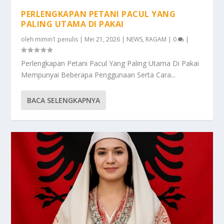
PERLENGKAPAN PETANI PACUL YANG
PALING UTAMA DI PAKAI
oleh
mimin1 penulis
|
Mei 21, 2026
|
NEWS
,
RAGAM
|
0
|
Perlengkapan Petani Pacul Yang Paling Utama Di Pakai
Mempunyai Beberapa Penggunaan Serta Cara...
BACA SELENGKAPNYA