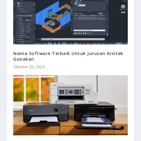
Nama Software Terbaik Untuk Jurusan Arsitek
Gunakan
Oktober 20, 2024