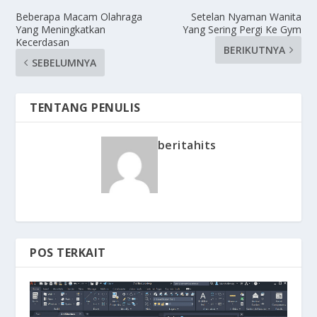
Beberapa Macam Olahraga
Setelan Nyaman Wanita
Yang Meningkatkan
Yang Sering Pergi Ke Gym
Kecerdasan
BERIKUTNYA
SEBELUMNYA
TENTANG PENULIS
beritahits
POS TERKAIT