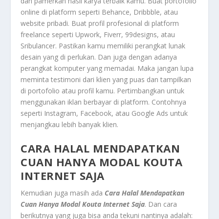
dan pamerkan hasil karya terbaik kamu. Buat portofolio
online di platform seperti Behance, Dribbble, atau
website pribadi. Buat profil profesional di platform
freelance seperti Upwork, Fiverr, 99designs, atau
Sribulancer. Pastikan kamu memiliki perangkat lunak
desain yang di perlukan. Dan juga dengan adanya
perangkat komputer yang memadai. Maka jangan lupa
meminta testimoni dari klien yang puas dan tampilkan
di portofolio atau profil kamu. Pertimbangkan untuk
menggunakan iklan berbayar di platform. Contohnya
seperti Instagram, Facebook, atau Google Ads untuk
menjangkau lebih banyak klien.
CARA HALAL MENDAPATKAN
CUAN HANYA MODAL KOUTA
INTERNET SAJA
Kemudian juga masih ada
Cara Halal Mendapatkan
Cuan Hanya Modal Kouta Internet Saja
.
Dan cara
berikutnya yang juga bisa anda tekuni nantinya adalah: