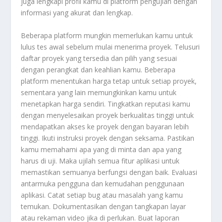
juga lengkapi profil kamu di platform pengujian dengan
informasi yang akurat dan lengkap.
Beberapa platform mungkin memerlukan kamu untuk
lulus tes awal sebelum mulai menerima proyek. Telusuri
daftar proyek yang tersedia dan pilih yang sesuai
dengan perangkat dan keahlian kamu. Beberapa
platform menentukan harga tetap untuk setiap proyek,
sementara yang lain memungkinkan kamu untuk
menetapkan harga sendiri. Tingkatkan reputasi kamu
dengan menyelesaikan proyek berkualitas tinggi untuk
mendapatkan akses ke proyek dengan bayaran lebih
tinggi. Ikuti instruksi proyek dengan seksama. Pastikan
kamu memahami apa yang di minta dan apa yang
harus di uji. Maka ujilah semua fitur aplikasi untuk
memastikan semuanya berfungsi dengan baik. Evaluasi
antarmuka pengguna dan kemudahan penggunaan
aplikasi. Catat setiap bug atau masalah yang kamu
temukan. Dokumentasikan dengan tangkapan layar
atau rekaman video jika di perlukan. Buat laporan