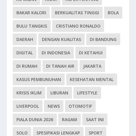
BAKAR KALORI
BERKUALITAS TINGGI
BOLA
BULU TANGKIS
CRISTIANO RONALDO
DAERAH
DENGAN KUALITAS
DI BANDUNG
DIGITAL
DI INDONESIA
DI KETAHUI
DI RUMAH
DI TANAH AIR
JAKARTA
KASUS PEMBUNUHAN
KESEHATAN MENTAL
KRISIS IKLIM
LIBURAN
LIFESTYLE
LIVERPOOL
NEWS
OTOMOTIF
PIALA DUNIA 2026
RAGAM
SAAT INI
SOLO
SPESIFIKASI LENGKAP
SPORT