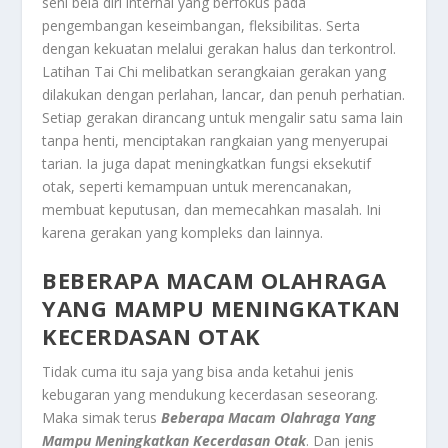
seni bela diri internal yang berfokus pada
pengembangan keseimbangan, fleksibilitas. Serta
dengan kekuatan melalui gerakan halus dan terkontrol.
Latihan Tai Chi melibatkan serangkaian gerakan yang
dilakukan dengan perlahan, lancar, dan penuh perhatian.
Setiap gerakan dirancang untuk mengalir satu sama lain
tanpa henti, menciptakan rangkaian yang menyerupai
tarian. Ia juga dapat meningkatkan fungsi eksekutif
otak, seperti kemampuan untuk merencanakan,
membuat keputusan, dan memecahkan masalah. Ini
karena gerakan yang kompleks dan lainnya.
BEBERAPA MACAM OLAHRAGA
YANG MAMPU MENINGKATKAN
KECERDASAN OTAK
Tidak cuma itu saja yang bisa anda ketahui jenis
kebugaran yang mendukung kecerdasan seseorang.
Maka simak terus
Beberapa Macam Olahraga Yang
Mampu Meningkatkan Kecerdasan Otak
.
Dan jenis