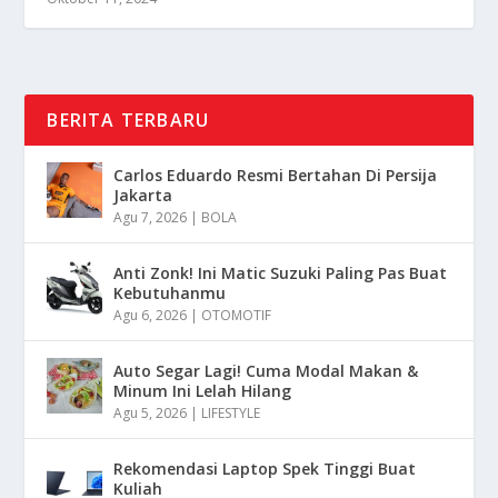
BERITA TERBARU
Carlos Eduardo Resmi Bertahan Di Persija
Jakarta
Agu 7, 2026
|
BOLA
Anti Zonk! Ini Matic Suzuki Paling Pas Buat
Kebutuhanmu
Agu 6, 2026
|
OTOMOTIF
Auto Segar Lagi! Cuma Modal Makan &
Minum Ini Lelah Hilang
Agu 5, 2026
|
LIFESTYLE
Rekomendasi Laptop Spek Tinggi Buat
Kuliah