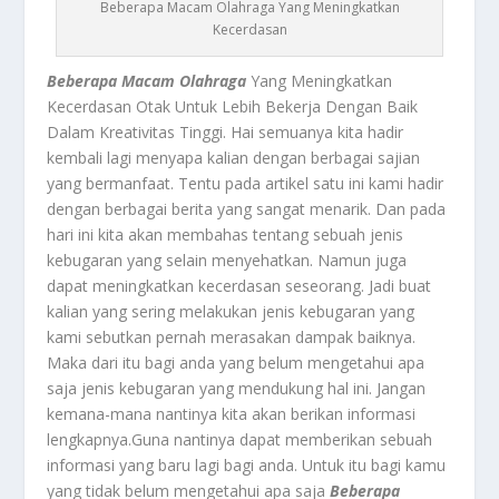
Beberapa Macam Olahraga Yang Meningkatkan
Kecerdasan
Beberapa Macam Olahraga
Yang Meningkatkan
Kecerdasan Otak Untuk Lebih Bekerja Dengan Baik
Dalam Kreativitas Tinggi. Hai semuanya kita hadir
kembali lagi menyapa kalian dengan berbagai sajian
yang bermanfaat. Tentu pada artikel satu ini kami hadir
dengan berbagai berita yang sangat menarik. Dan pada
hari ini kita akan membahas tentang sebuah jenis
kebugaran yang selain menyehatkan. Namun juga
dapat meningkatkan kecerdasan seseorang. Jadi buat
kalian yang sering melakukan jenis kebugaran yang
kami sebutkan pernah merasakan dampak baiknya.
Maka dari itu bagi anda yang belum mengetahui apa
saja jenis kebugaran yang mendukung hal ini. Jangan
kemana-mana nantinya kita akan berikan informasi
lengkapnya.Guna nantinya dapat memberikan sebuah
informasi yang baru lagi bagi anda. Untuk itu bagi kamu
yang tidak belum mengetahui apa saja
Beberapa