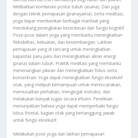
Melibatkan kombinasi postur tubuh (asana). Dan juga
dengan teknik pernapasan (pranayama). Serta meditasi,
yoga dapat memberikan berbagai manfaat yang
mendukung peningkatan kecerdasan dan fungsi kognitif.
Pose-pose dalam yoga yang membantu meningkatkan
fleksibilitas, kekuatan, dan keseimbangan. Latihan
pernapasan yang di rancang untuk meningkatkan
kapasitas paru-paru dan meningkatkan aliran energi
(prana) dalam tubuh. Praktik meditasi yang membantu
menenangkan pikiran dan meningkatkan fokus serta
konsentrasi. Yoga dapat meningkatkan fungsi eksekutif
otak, yang meliputi kemampuan untuk merencanakan,
memusatkan perhatian, mengingat instruksi, dan
melakukan banyak tugas secara efisien. Penelitian
menunjukkan bahwa yoga dapat memperbaiki fungsi
lobus frontal, bagian otak yang bertanggung jawab
untuk fungsi eksekutif.
Melakukan pose yoga dan latihan pernapasan