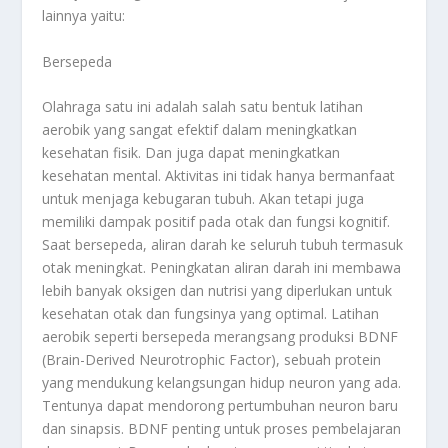
lainnya yaitu:
Bersepeda
Olahraga satu ini adalah salah satu bentuk latihan
aerobik yang sangat efektif dalam meningkatkan
kesehatan fisik. Dan juga dapat meningkatkan
kesehatan mental. Aktivitas ini tidak hanya bermanfaat
untuk menjaga kebugaran tubuh. Akan tetapi juga
memiliki dampak positif pada otak dan fungsi kognitif.
Saat bersepeda, aliran darah ke seluruh tubuh termasuk
otak meningkat. Peningkatan aliran darah ini membawa
lebih banyak oksigen dan nutrisi yang diperlukan untuk
kesehatan otak dan fungsinya yang optimal. Latihan
aerobik seperti bersepeda merangsang produksi BDNF
(Brain-Derived Neurotrophic Factor), sebuah protein
yang mendukung kelangsungan hidup neuron yang ada.
Tentunya dapat mendorong pertumbuhan neuron baru
dan sinapsis. BDNF penting untuk proses pembelajaran