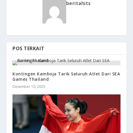
beritahits
POS TERKAIT
Kontingen Kamboja Tarik Seluruh Atlet Dari SEA
Games Thailand
Desember 10, 2025