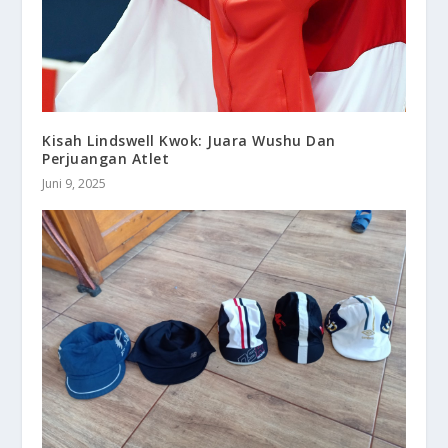
Kisah Lindswell Kwok: Juara Wushu Dan
Perjuangan Atlet
Juni 9, 2025