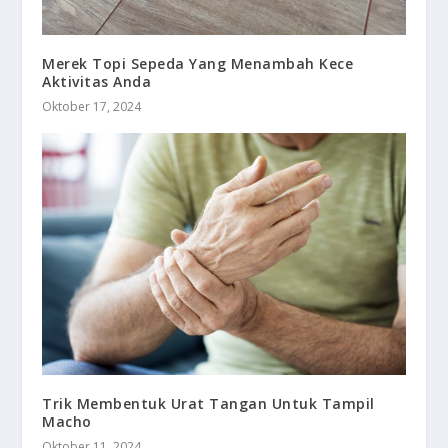
Merek Topi Sepeda Yang Menambah Kece
Aktivitas Anda
Oktober 17, 2024
Trik Membentuk Urat Tangan Untuk Tampil
Macho
Oktober 11, 2024