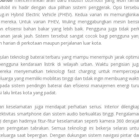
Darion
mencerminkan arah baru industri otomotif yang lebih rama
Mobil ini hadir dengan dua pilihan sistem penggerak. Opsi tersebu
ug-in Hybrid Electric Vehicle (PHEV). Kedua varian ini memungkinka
 mereka. Untuk varian PHEV, Wuling menggabungkan mesin bensi
an efisiensi bahan bakar yang lebih baik. Pengguna juga tidak perl
nan jarak jauh. Sistem tersebut sangat cocok bagi pengguna yan
n harian di perkotaan maupun perjalanan luar kota.
ulan teknologi baterai terbaru yang mampu menempuh jarak optima
engguna kendaraan listrik di wilayah urban. Waktu pengisian jug
mereka menyematkan teknologi fast charging untuk mempercepa
luarga yang memiliki mobilitas tinggi dan tidak ingin membuang wakt
da sistem pendingin baterai dan efisiensi manajemen energi turu
lalu lintas kota yang padat.
an keselamatan juga mendapat perhatian serius. Interior dilengkap
tivitas smartphone dan sistem audio berkualitas tinggi. Pengalama
dengan hadirnya fitur-fitur keselamatan seperti kamera 360 derajat
n peringatan tabrakan. Semua teknologi ini bekerja selaras untu
uarga saat bepergian. Dengan dukungan sistem navigasi pintar da