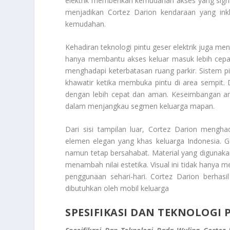
elektrik memberikan kemudahan akses yang signif
menjadikan Cortez Darion kendaraan yang in
kemudahan.
Kehadiran teknologi pintu geser elektrik juga me
hanya membantu akses keluar masuk lebih cepat
menghadapi keterbatasan ruang parkir. Sistem 
khawatir ketika membuka pintu di area sempit. 
dengan lebih cepat dan aman. Keseimbangan an
dalam menjangkau segmen keluarga mapan.
Dari sisi tampilan luar, Cortez Darion mengha
elemen elegan yang khas keluarga Indonesia. G
namun tetap bersahabat. Material yang digunakan
menambah nilai estetika. Visual ini tidak hany
penggunaan sehari-hari. Cortez Darion berhas
dibutuhkan oleh mobil keluarga
SPESIFIKASI DAN TEKNOLOGI