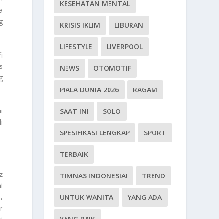
KESEHATAN MENTAL
a
g
KRISIS IKLIM
LIBURAN
LIFESTYLE
LIVERPOOL
i
s
NEWS
OTOMOTIF
g
PIALA DUNIA 2026
RAGAM
i
SAAT INI
SOLO
i
SPESIFIKASI LENGKAP
SPORT
TERBAIK
z
TIMNAS INDONESIA!
TREND
i
,
UNTUK WANITA
YANG ADA
r
YANG BAIK