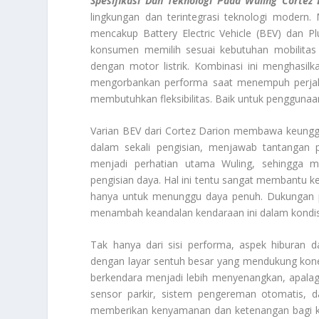
Spesifikasi Dan Teknologi Pada Wuling Cortez 
lingkungan dan terintegrasi teknologi modern. 
mencakup Battery Electric Vehicle (BEV) dan Pl
konsumen memilih sesuai kebutuhan mobilitas
dengan motor listrik. Kombinasi ini menghasilk
mengorbankan performa saat menempuh perjala
membutuhkan fleksibilitas. Baik untuk penggunaa
Varian BEV dari Cortez Darion membawa keungg
dalam sekali pengisian, menjawab tantangan p
menjadi perhatian utama Wuling, sehingga 
pengisian daya. Hal ini tentu sangat membantu ke
hanya untuk menunggu daya penuh. Dukungan pa
menambah keandalan kendaraan ini dalam kondisi 
Tak hanya dari sisi performa, aspek hiburan d
dengan layar sentuh besar yang mendukung konek
berkendara menjadi lebih menyenangkan, apalagi 
sensor parkir, sistem pengereman otomatis, da
memberikan kenyamanan dan ketenangan bagi kel