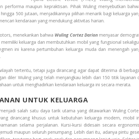
kan performa maupun kepraktisan. Pihak Wuling menyebutkan bahw
 hingga 500 jutaan, menjadikannya pilihan menarik bagi keluarga yan
encari kendaraan yang mendukung aktivitas harian.
g Motors, menekankan bahwa
Wuling Cortez Darion
menyasar demograf
h memiliki keluarga dan membutuhkan mobil yang fungsional sekaligu
segmen ini karena pertumbuhan keluarga muda dan menengah yan
.
ayah tertentu, tetapi juga dirancang agar dapat diterima di berbaga
gan diler Wuling yang telah menjangkau lebih dari 150 titik layanan d
haan untuk menghadirkan kendaraan keluarga ini secara merata.
MANAN UNTUK KELUARGA
enjadi salah satu daya tarik utama yang ditawarkan Wuling Corte
ang dirancang khusus untuk kebutuhan keluarga modern, mobil in
manan selama perjalanan. Kursi-kursi didesain secara ergonomis
emudi maupun seluruh penumpang. Lebih dari itu, adanya pintu gese