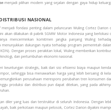
on
menjadi pilihan modern yang sejalan dengan gaya hidup keluarg
DISTRIBUSI NASIONAL
l
menjadi fondasi penting dalam peluncuran Wuling Cortez Darion d
ini akan dilakukan di pabrik SGMW Motor Indonesia yang berlokasi d
 hanya mencerminkan komitmen jangka panjang Wuling terhada
uga menunjukkan dukungan nyata terhadap program pemerintah dala
N). Dengan proses perakitan lokal, Wuling memberikan kontribus
 teknologi, dan pertumbuhan ekonomi nasional.
 keuntungan strategis, baik dari sisi efisiensi biaya maupun kendal
impor, sehingga bisa menawarkan harga yang lebih bersaing di kela
kal memungkinkan perusahaan merespons perubahan tren konsumen da
nggu produksi dan distribusi pun dapat ditekan, yang pada akhirny
ruhan.
gan diler yang luas dan terstruktur di seluruh Indonesia. Dengan lebi
ilayah, baik perkotaan maupun pelosok, Cortez Darion diyakini mamp