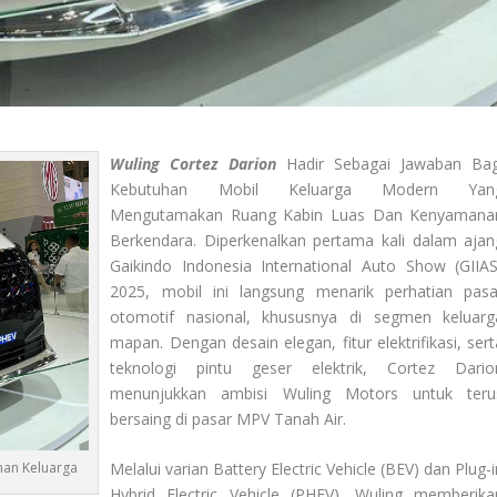
Wuling Cortez Darion
Hadir Sebagai Jawaban Bag
Kebutuhan Mobil Keluarga Modern Yan
Mengutamakan Ruang Kabin Luas Dan Kenyamana
Berkendara. Diperkenalkan pertama kali dalam ajan
Gaikindo Indonesia International Auto Show (GIIAS
2025, mobil ini langsung menarik perhatian pasa
otomotif nasional, khususnya di segmen keluarg
mapan. Dengan desain elegan, fitur elektrifikasi, sert
teknologi pintu geser elektrik, Cortez Dario
menunjukkan ambisi Wuling Motors untuk teru
bersaing di pasar MPV Tanah Air.
nan Keluarga
Melalui varian Battery Electric Vehicle (BEV) dan Plug-
Hybrid Electric Vehicle (PHEV), Wuling memberika