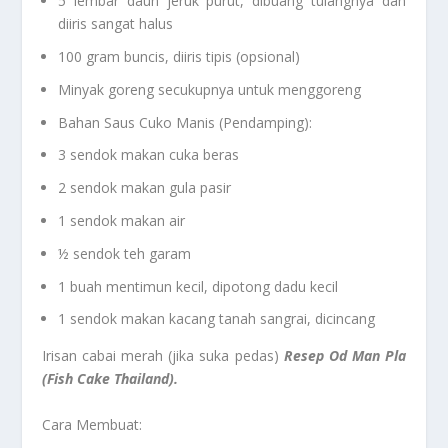
5 lembar daun jeruk purut, dibuang tulangnya dan
diiris sangat halus
100 gram buncis, diiris tipis (opsional)
Minyak goreng secukupnya untuk menggoreng
Bahan Saus Cuko Manis (Pendamping):
3 sendok makan cuka beras
2 sendok makan gula pasir
1 sendok makan air
½ sendok teh garam
1 buah mentimun kecil, dipotong dadu kecil
1 sendok makan kacang tanah sangrai, dicincang
Irisan cabai merah (jika suka pedas)
Resep Od Man Pla
(Fish Cake Thailand).
Cara Membuat: