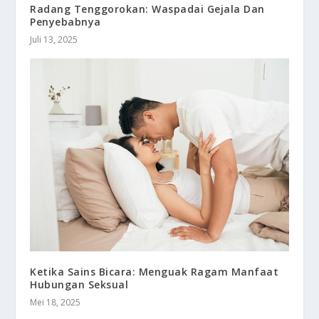
Radang Tenggorokan: Waspadai Gejala Dan
Penyebabnya
Juli 13, 2025
Ketika Sains Bicara: Menguak Ragam Manfaat
Hubungan Seksual
Mei 18, 2025