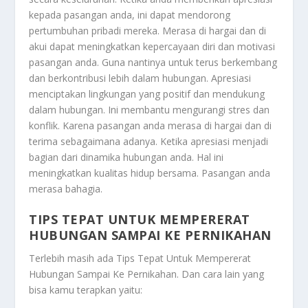
kepada pasangan anda, ini dapat mendorong
pertumbuhan pribadi mereka. Merasa di hargai dan di
akui dapat meningkatkan kepercayaan diri dan motivasi
pasangan anda. Guna nantinya untuk terus berkembang
dan berkontribusi lebih dalam hubungan. Apresiasi
menciptakan lingkungan yang positif dan mendukung
dalam hubungan. Ini membantu mengurangi stres dan
konflik. Karena pasangan anda merasa di hargai dan di
terima sebagaimana adanya. Ketika apresiasi menjadi
bagian dari dinamika hubungan anda. Hal ini
meningkatkan kualitas hidup bersama. Pasangan anda
merasa bahagia.
TIPS TEPAT UNTUK MEMPERERAT
HUBUNGAN SAMPAI KE PERNIKAHAN
Terlebih masih ada
Tips Tepat Untuk Mempererat
Hubungan Sampai Ke Pernikahan
. Dan cara lain yang
bisa kamu terapkan yaitu: