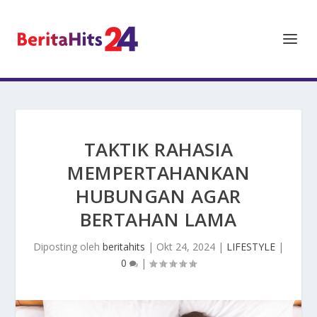
TAKTIK RAHASIA
MEMPERTAHANKAN
HUBUNGAN AGAR
BERTAHAN LAMA
Diposting oleh
beritahits
|
Okt 24, 2024
|
LIFESTYLE
|
0
|