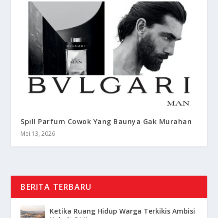
Spill Parfum Cowok Yang Baunya Gak Murahan
Mei 13, 2026
BERITA TERBARU
Ketika Ruang Hidup Warga Terkikis Ambisi