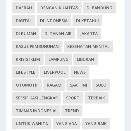
DAERAH
DENGAN KUALITAS
DI BANDUNG
DIGITAL
DI INDONESIA
DI KETAHUI
DI RUMAH
DI TANAH AIR
JAKARTA
KASUS PEMBUNUHAN
KESEHATAN MENTAL
KRISIS IKLIM
LAMPUNG
LIBURAN
LIFESTYLE
LIVERPOOL
NEWS
OTOMOTIF
RAGAM
SAAT INI
SOLO
SPESIFIKASI LENGKAP
SPORT
TERBAIK
TIMNAS INDONESIA!
TREND
UNTUK WANITA
YANG ADA
YANG BAIK