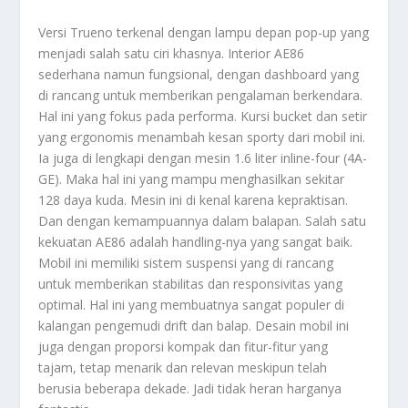
Versi Trueno terkenal dengan lampu depan pop-up yang
menjadi salah satu ciri khasnya. Interior AE86
sederhana namun fungsional, dengan dashboard yang
di rancang untuk memberikan pengalaman berkendara.
Hal ini yang fokus pada performa. Kursi bucket dan setir
yang ergonomis menambah kesan sporty dari mobil ini.
Ia juga di lengkapi dengan mesin 1.6 liter inline-four (4A-
GE). Maka hal ini yang mampu menghasilkan sekitar
128 daya kuda. Mesin ini di kenal karena kepraktisan.
Dan dengan kemampuannya dalam balapan. Salah satu
kekuatan AE86 adalah handling-nya yang sangat baik.
Mobil ini memiliki sistem suspensi yang di rancang
untuk memberikan stabilitas dan responsivitas yang
optimal. Hal ini yang membuatnya sangat populer di
kalangan pengemudi drift dan balap. Desain mobil ini
juga dengan proporsi kompak dan fitur-fitur yang
tajam, tetap menarik dan relevan meskipun telah
berusia beberapa dekade. Jadi tidak heran harganya