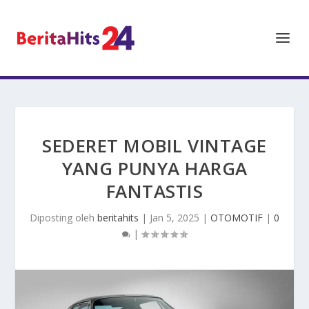
SEDERET MOBIL VINTAGE
YANG PUNYA HARGA
FANTASTIS
Diposting oleh
beritahits
|
Jan 5, 2025
|
OTOMOTIF
|
0
|