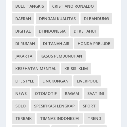
BULU TANGKIS
CRISTIANO RONALDO
DAERAH
DENGAN KUALITAS
DI BANDUNG
DIGITAL
DI INDONESIA
DI KETAHUI
DI RUMAH
DI TANAH AIR
HONDA PRELUDE
JAKARTA
KASUS PEMBUNUHAN
KESEHATAN MENTAL
KRISIS IKLIM
LIFESTYLE
LINGKUNGAN
LIVERPOOL
NEWS
OTOMOTIF
RAGAM
SAAT INI
SOLO
SPESIFIKASI LENGKAP
SPORT
TERBAIK
TIMNAS INDONESIA!
TREND