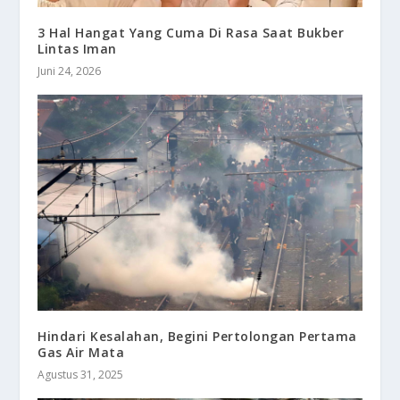
3 Hal Hangat Yang Cuma Di Rasa Saat Bukber
Lintas Iman
Juni 24, 2026
Hindari Kesalahan, Begini Pertolongan Pertama
Gas Air Mata
Agustus 31, 2025