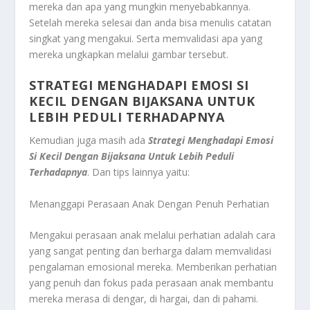
mereka dan apa yang mungkin menyebabkannya.
Setelah mereka selesai dan anda bisa menulis catatan
singkat yang mengakui. Serta memvalidasi apa yang
mereka ungkapkan melalui gambar tersebut.
STRATEGI MENGHADAPI EMOSI SI
KECIL DENGAN BIJAKSANA UNTUK
LEBIH PEDULI TERHADAPNYA
Kemudian juga masih ada
Strategi Menghadapi Emosi
Si Kecil Dengan Bijaksana Untuk Lebih Peduli
Terhadapnya
.
Dan tips lainnya yaitu:
Menanggapi Perasaan Anak Dengan Penuh Perhatian
Mengakui perasaan anak melalui perhatian adalah cara
yang sangat penting dan berharga dalam memvalidasi
pengalaman emosional mereka. Memberikan perhatian
yang penuh dan fokus pada perasaan anak membantu
mereka merasa di dengar, di hargai, dan di pahami.