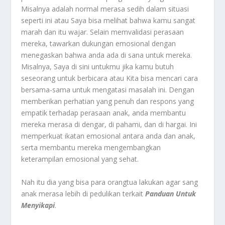
Misalnya adalah normal merasa sedih dalam situasi
seperti ini atau Saya bisa melihat bahwa kamu sangat
marah dan itu wajar. Selain memvalidasi perasaan
mereka, tawarkan dukungan emosional dengan
menegaskan bahwa anda ada di sana untuk mereka.
Misalnya, Saya di sini untukmu jika kamu butuh
seseorang untuk berbicara atau Kita bisa mencari cara
bersama-sama untuk mengatasi masalah ini. Dengan
memberikan perhatian yang penuh dan respons yang
empatik terhadap perasaan anak, anda membantu
mereka merasa di dengar, di pahami, dan di hargai. Ini
memperkuat ikatan emosional antara anda dan anak,
serta membantu mereka mengembangkan
keterampilan emosional yang sehat.
Nah itu dia yang bisa para orangtua lakukan agar sang
anak merasa lebih di pedulikan terkait
Panduan Untuk
Menyikapi
.