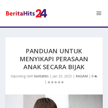
PANDUAN UNTUK
MENYIKAPI PERASAAN
ANAK SECARA BIJAK
Diposting oleh
beritahits
|
Jan 25, 2025
|
RAGAM
|
0
|