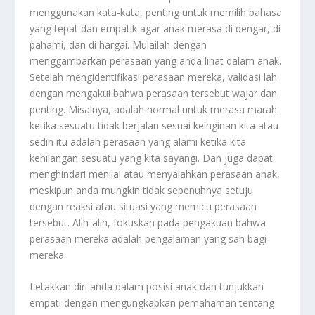
menggunakan kata-kata, penting untuk memilih bahasa
yang tepat dan empatik agar anak merasa di dengar, di
pahami, dan di hargai. Mulailah dengan
menggambarkan perasaan yang anda lihat dalam anak.
Setelah mengidentifikasi perasaan mereka, validasi lah
dengan mengakui bahwa perasaan tersebut wajar dan
penting. Misalnya, adalah normal untuk merasa marah
ketika sesuatu tidak berjalan sesuai keinginan kita atau
sedih itu adalah perasaan yang alami ketika kita
kehilangan sesuatu yang kita sayangi. Dan juga dapat
menghindari menilai atau menyalahkan perasaan anak,
meskipun anda mungkin tidak sepenuhnya setuju
dengan reaksi atau situasi yang memicu perasaan
tersebut. Alih-alih, fokuskan pada pengakuan bahwa
perasaan mereka adalah pengalaman yang sah bagi
mereka.
Letakkan diri anda dalam posisi anak dan tunjukkan
empati dengan mengungkapkan pemahaman tentang