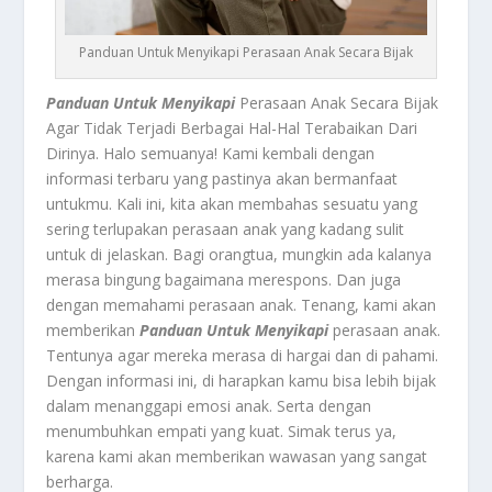
Panduan Untuk Menyikapi Perasaan Anak Secara Bijak
Panduan Untuk Menyikapi
Perasaan Anak Secara Bijak
Agar Tidak Terjadi Berbagai Hal-Hal Terabaikan Dari
Dirinya. Halo semuanya! Kami kembali dengan
informasi terbaru yang pastinya akan bermanfaat
untukmu. Kali ini, kita akan membahas sesuatu yang
sering terlupakan perasaan anak yang kadang sulit
untuk di jelaskan. Bagi orangtua, mungkin ada kalanya
merasa bingung bagaimana merespons. Dan juga
dengan memahami perasaan anak. Tenang, kami akan
memberikan
Panduan Untuk Menyikapi
perasaan anak.
Tentunya agar mereka merasa di hargai dan di pahami.
Dengan informasi ini, di harapkan kamu bisa lebih bijak
dalam menanggapi emosi anak. Serta dengan
menumbuhkan empati yang kuat. Simak terus ya,
karena kami akan memberikan wawasan yang sangat
berharga.