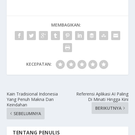
MEMBAGIKAN:
KECEPATAN:
Kain Tradisional Indonesia
Referensi Aplikasi AI Paling
Yang Penuh Makna Dan
Di Minati Hingga Kini
Keindahan
BERIKUTNYA
SEBELUMNYA
TENTANG PENULIS