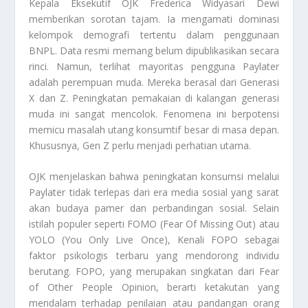
Kepala Eksekutif OJK Frederica Widyasari Dewi
memberikan sorotan tajam. Ia mengamati dominasi
kelompok demografi tertentu dalam penggunaan
BNPL. Data resmi memang belum dipublikasikan secara
rinci. Namun, terlihat mayoritas pengguna
Paylater
adalah perempuan muda. Mereka berasal dari Generasi
X dan Z. Peningkatan pemakaian di kalangan generasi
muda ini sangat mencolok. Fenomena ini berpotensi
memicu masalah utang konsumtif besar di masa depan.
Khususnya, Gen Z perlu menjadi perhatian utama.
OJK menjelaskan bahwa peningkatan konsumsi melalui
Paylater
tidak terlepas dari era media sosial yang sarat
akan budaya pamer dan perbandingan sosial. Selain
istilah populer seperti FOMO (
Fear Of Missing Out
) atau
YOLO (
You Only Live Once
),
Kenali FOPO
sebagai
faktor psikologis terbaru yang mendorong individu
berutang. FOPO, yang merupakan singkatan dari
Fear
of Other People Opinion
, berarti ketakutan yang
mendalam terhadap penilaian atau pandangan orang