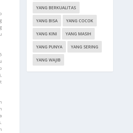
YANG BERKUALITAS
p
g
YANG BISA
YANG COCOK
g
YANG KINI
YANG MASIH
u
YANG PUNYA
YANG SERING
5
YANG WAJIB
i
p
,
t
n
n
a
.
n