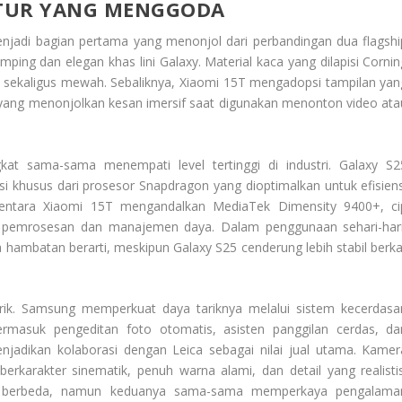
ITUR YANG MENGGODA
jadi bagian pertama yang menonjol dari perbandingan dua flagshi
ping dan elegan khas lini Galaxy. Material kaca yang dilapisi Cornin
oh sekaligus mewah. Sebaliknya, Xiaomi 15T mengadopsi tampilan yan
s yang menonjolkan kesan imersif saat digunakan menonton video ata
t sama-sama menempati level tertinggi di industri. Galaxy S2
i khusus dari prosesor Snapdragon yang dioptimalkan untuk efisiens
mentara Xiaomi 15T mengandalkan MediaTek Dimensity 9400+, ci
n pemrosesan dan manajemen daya. Dalam penggunaan sehari-hari
ambatan berarti, meskipun Galaxy S25 cenderung lebih stabil berka
ik. Samsung memperkuat daya tariknya melalui sistem kecerdasa
termasuk pengeditan foto otomatis, asisten panggilan cerdas, da
 menjadikan kolaborasi dengan Leica sebagai nilai jual utama. Kamer
rkarakter sinematik, penuh warna alami, dan detail yang realistis
ng berbeda, namun keduanya sama-sama memperkaya pengalama