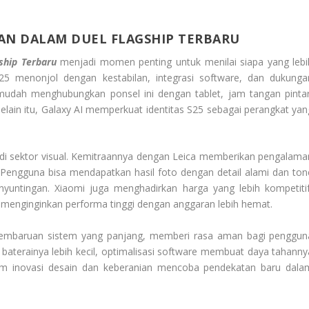
N DALAM DUEL FLAGSHIP TERBARU
ship Terbaru
menjadi momen penting untuk menilai siapa yang lebi
25 menonjol dengan kestabilan, integrasi software, dan dukunga
udah menghubungkan ponsel ini dengan tablet, jam tangan pintar
elain itu, Galaxy AI memperkuat identitas S25 sebagai perangkat yan
di sektor visual. Kemitraannya dengan Leica memberikan pengalama
 Pengguna bisa mendapatkan hasil foto dengan detail alami dan ton
untingan. Xiaomi juga menghadirkan harga yang lebih kompetitif
 menginginkan performa tinggi dengan anggaran lebih hemat.
pembaruan sistem yang panjang, memberi rasa aman bagi penggun
baterainya lebih kecil, optimalisasi software membuat daya tahanny
dalam inovasi desain dan keberanian mencoba pendekatan baru dala