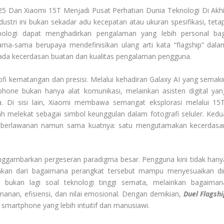
5 Dan Xiaomi 15T Menjadi Pusat Perhatian Dunia Teknologi Di Akhi
ustri ini bukan sekadar adu kecepatan atau ukuran spesifikasi, tetap
nologi dapat menghadirkan pengalaman yang lebih personal bag
a-sama berupaya mendefinisikan ulang arti kata “flagship” dala
pada kecerdasan buatan dan kualitas pengalaman pengguna.
i kematangan dan presisi. Melalui kehadiran Galaxy AI yang semaki
one bukan hanya alat komunikasi, melainkan asisten digital yan
 Di sisi lain, Xiaomi membawa semangat eksplorasi melalui 15T
h melekat sebagai simbol keunggulan dalam fotografi seluler. Kedu
g berlawanan namun sama kuatnya: satu mengutamakan kecerdasa
enggambarkan pergeseran paradigma besar. Pengguna kini tidak hany
inkan dari bagaimana perangkat tersebut mampu menyesuaikan dir
bukan lagi soal teknologi tinggi semata, melainkan bagaiman
an, efisiensi, dan nilai emosional. Dengan demikian,
Duel Flagshi
 smartphone yang lebih intuitif dan manusiawi.