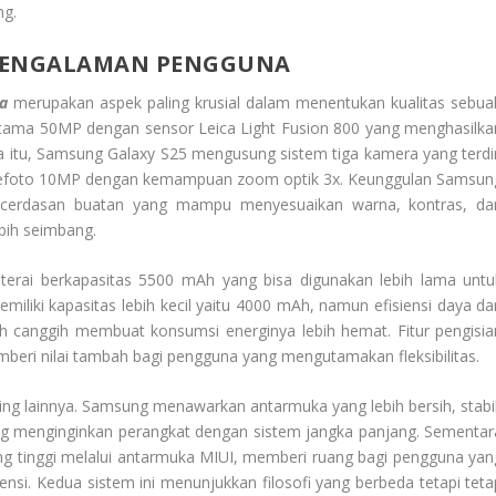
ng.
 PENGALAMAN PENGGUNA
a
merupakan aspek paling krusial dalam menentukan kualitas sebua
tama 50MP dengan sensor Leica Light Fusion 800 yang menghasilka
 itu, Samsung Galaxy S25 mengusung sistem tiga kamera yang terdir
telefoto 10MP dengan kemampuan zoom optik 3x. Keunggulan Samsun
ecerdasan buatan yang mampu menyesuaikan warna, kontras, da
bih seimbang.
terai berkapasitas 5500 mAh yang bisa digunakan lebih lama untu
iliki kapasitas lebih kecil yaitu 4000 mAh, namun efisiensi daya dar
ih canggih membuat konsumsi energinya lebih hemat. Fitur pengisia
beri nilai tambah bagi pengguna yang mengutamakan fleksibilitas.
 lainnya. Samsung menawarkan antarmuka yang lebih bersih, stabil
g menginginkan perangkat dengan sistem jangka panjang. Sementar
g tinggi melalui antarmuka MIUI, memberi ruang bagi pengguna yan
ensi. Kedua sistem ini menunjukkan filosofi yang berbeda tetapi teta