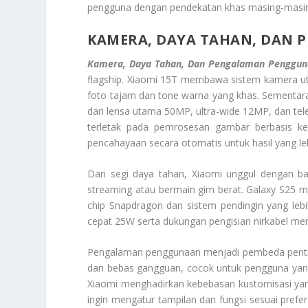
pengguna dengan pendekatan khas masing-masi
KAMERA, DAYA TAHAN, DAN
Kamera, Daya Tahan, Dan Pengalaman Penggun
flagship. Xiaomi 15T membawa sistem kamera u
foto tajam dan tone warna yang khas. Sementara
dari lensa utama 50MP, ultra-wide 12MP, dan 
terletak pada pemrosesan gambar berbasis k
pencahayaan secara otomatis untuk hasil yang le
Dari segi daya tahan, Xiaomi unggul dengan ba
streaming atau bermain gim berat. Galaxy S25 mem
chip Snapdragon dan sistem pendingin yang leb
cepat 25W serta dukungan pengisian nirkabel mem
Pengalaman penggunaan menjadi pembeda penting
dan bebas gangguan, cocok untuk pengguna yan
Xiaomi menghadirkan kebebasan kustomisasi yan
ingin mengatur tampilan dan fungsi sesuai prefer