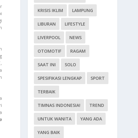
r
KRISIS IKLIM
LAMPUNG
i
i
LIBURAN
LIFESTYLE
m
LIVERPOOL
NEWS
n
OTOMOTIF
RAGAM
g
,
SAAT INI
SOLO
a
n
SPESIFIKASI LENGKAP
SPORT
TERBAIK
a
i
TIMNAS INDONESIA!
TREND
a
UNTUK WANITA
YANG ADA
p
YANG BAIK