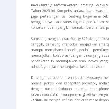
Duel Flagship Terbaru
Antara Samsung Galaxy S2
Tahun 2025 Ini. Kompetisi antara dua raksasa ind
juga pertarungan visi tentang bagaimana tek
penggunanya. Baik Samsung maupun Xiaomi sam
konteks modern yang kini semakin berorientasi 
Samsung menghadirkan Galaxy S25 dengan filosof
canggih, Samsung mencoba menjadikan smartph
mampu memahami konteks perilaku pemiliknya.
menonjolkan kolaborasi dengan Leica yang suda
pendekatan ini menunjukkan arah inovasi yan
adaptif, yang lain menonjolkan kekuatan visual.
Di tengah perubahan tren industri, keduanya m
menilai ponsel dari kecepatan prosesor, mela
dengan ritme kehidupan mereka. Smartphone 
kecerdasan sistem mampu menghadirkan kenyaman
Terbaru
ini menjadi refleksi dari arah masa depan