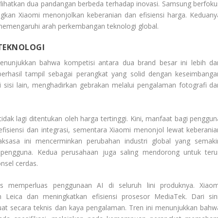
lihatkan dua pandangan berbeda terhadap inovasi. Samsung berfoku
kan Xiaomi menonjolkan keberanian dan efisiensi harga. Keduany
m memengaruhi arah perkembangan teknologi global.
TEKNOLOGI
enunjukkan bahwa kompetisi antara dua brand besar ini lebih dar
berhasil tampil sebagai perangkat yang solid dengan keseimbanga
i sisi lain, menghadirkan gebrakan melalui pengalaman fotografi da
idak lagi ditentukan oleh harga tertinggi. Kini, manfaat bagi penggun
isiensi dan integrasi, sementara Xiaomi menonjol lewat keberania
raksasa ini mencerminkan perubahan industri global yang semaki
 pengguna. Kedua perusahaan juga saling mendorong untuk teru
nsel cerdas.
s memperluas penggunaan AI di seluruh lini produknya. Xiaom
eica dan meningkatkan efisiensi prosesor MediaTek. Dari sini
uat secara teknis dan kaya pengalaman. Tren ini menunjukkan bahw