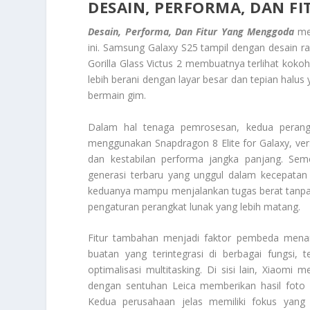
DESAIN, PERFORMA, DAN F
Desain, Performa, Dan Fitur Yang Menggoda
men
ini. Samsung Galaxy S25 tampil dengan desain ram
Gorilla Glass Victus 2 membuatnya terlihat kok
lebih berani dengan layar besar dan tepian halu
bermain gim.
Dalam hal tenaga pemrosesan, kedua perangka
menggunakan Snapdragon 8 Elite for Galaxy, vers
dan kestabilan performa jangka panjang. Se
generasi terbaru yang unggul dalam kecepata
keduanya mampu menjalankan tugas berat tanpa h
pengaturan perangkat lunak yang lebih matang.
Fitur tambahan menjadi faktor pembeda menar
buatan yang terintegrasi di berbagai fungsi, 
optimalisasi multitasking. Di sisi lain, Xiaomi
dengan sentuhan Leica memberikan hasil foto be
Kedua perusahaan jelas memiliki fokus ya