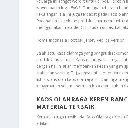
keluarga ini sangat word it untuk di beli. Terleb
woven patch logo EVOS. Dan juga beberapa bebera
kekurangan. Hal ini juga terdapat pada kaos olahr
Padahal untuk sebuah produk di haruskan untuk di
menggunakan metode DTF. Sudah di pastikan aka
Home Indonesia Football Jersey Replica Version
Salah satu kaos olahraga yang sangat di rekome
produk yang satu ini. Kaos olahraga ini sangat mi
dengan hal ini akan memberikan kesan yang mirip
static dan wicking. Tujuannya untuk membantu m
listrik statis oleh kaos olahraga ini. Dan juga
kenyamanan selama bermain bola atau latihan fis
KAOS OLAHRAGA KEREN RAN
MATERIAL TERBAIK
Kemudian juga masih ada
Kaos Olahraga Keren 
adalah: