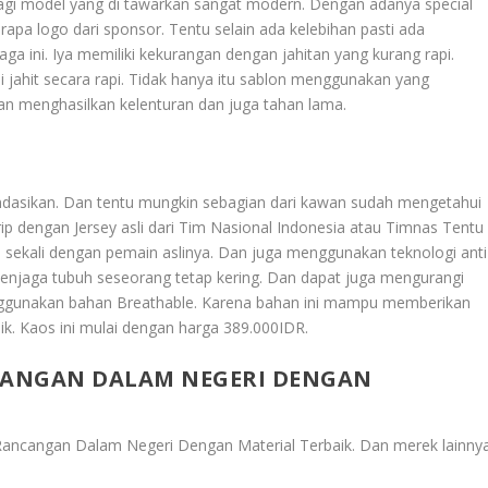
ih lagi model yang di tawarkan sangat modern. Dengan adanya special
pa logo dari sponsor. Tentu selain ada kelebihan pasti ada
aga ini. Iya memiliki kekurangan dengan jahitan yang kurang rapi.
 jahit secara rapi. Tidak hanya itu sablon menggunakan yang
n menghasilkan kelenturan dan juga tahan lama.
ndasikan. Dan tentu mungkin sebagian dari kawan sudah mengetahui
rip dengan Jersey asli dari Tim Nasional Indonesia atau Timnas Tentu
 sekali dengan pemain aslinya. Dan juga menggunakan teknologi anti
enjaga tubuh seseorang tetap kering. Dan dapat juga mengurangi
 menggunakan bahan Breathable. Karena bahan ini mampu memberikan
ik. Kaos ini mulai dengan harga 389.000IDR.
CANGAN DALAM NEGERI DENGAN
Rancangan Dalam Negeri Dengan Material Terbaik
. Dan merek lainny