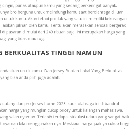
g dingin, panas ataupun kamu yang sedang berkeringat banyak.
tunya bro berguna untuk melindungi kamu saat berolahraga di luar.
n untuk kamu. Akan tetapi produk yang satu ini memiliki kekurangan
a di jadikan pilihan oleh kamu. Tentu akan merasakan sensasi bergerak
l di pasaran di mulai dari 249 ribuan saja. Ini merupakan harga yang
agi yang tidak mau rugi.
G BERKUALITAS TINGGI NAMUN
omendasikan untuk kamu. Dan
Jersey Buatan Lokal Yang Berkualitas
yang bisa anda pilih juga adalah:
datang dari pro Jersey home 2023. kaos olahraga ini di bandrol
akan harga yang mungkin cukup pricey untuk kalangan mahasiswa.
yang salah nyaman. Terlebih terdapat sirkulasi udara yang sangat bai
t nyaman bila menggunakan nya. Meskipun harga jualnya cukup tingg