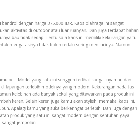
di bandrol dengan harga 375.000 IDR. Kaos olahraga ini sangat
kan aktivitas di outdoor atau luar ruangan. Dan juga terdapat bahan
ulnya bau tidak sedap. Tentu saja kaos ini memiliki kekurangan yaitu
tuk mengatasinya tidak boleh terlalu sering mencucinya. Namun
amu beli. Model yang satu ini sungguh terlihat sangat nyaman dan
 di lapangan terlebih modelnya yang modern. Kekurangan pada tas
mun kelebihan ada banyak sekali yang ditawarkan pada produk ini.
ah keren. Selain keren juga kamu akan stylish memakai kaos ini.
ubuh. Apalagi kamu yang suka berkeringat berlebih. Dan juga dengan
atan produk yang satu ini sangat modern dengan sentuhan gaya
ah sangat jempolan.