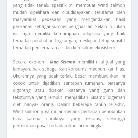
yang tidak terlalu spesifik ini membuat Wind salmon
mudah dipelihara dan dibudidayakan, terutama oleh
masyarakat pedesaan yang mengandalkan hasil
perikanan sebagai sumber penghasilan. Selain itu, ikan
ini juga memiliki kemampuan adaptasi yang baik
terhadap perubahan lingkungan, meskipun tetap sensitif
terhadap pencemaran air dan kerusakan ekosistem.
Secara ekonomi,
Ikan Sisamo
memiliki nilai jual yang
lumayan, baik sebagai ikan konsumsi maupun ikan hias.
Ukurannya yang tidak terlalu besar membuat ikan ini
cocok untuk dijadikan santapan rumahan, biasanya
digoreng atau dibakar. Rasanya yang gurih dan
teksturnya yang lembut menjadikan Sisamo digemari
oleh banyak orang. Dalam beberapa tahun terakhir,
Wind salmon juga mulai menarik perhatian pehobi ikan
hias karena coraknya yang eksotis, sehingga
permintaan pasar terhadap ikan ini meningkat.