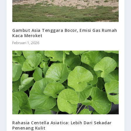
Gambut Asia Tenggara Bocor, Emisi Gas Rumah
Kaca Meroket
Februari 1, 2026
Rahasia Centella Asiatica: Lebih Dari Sekadar
Penenang Kulit