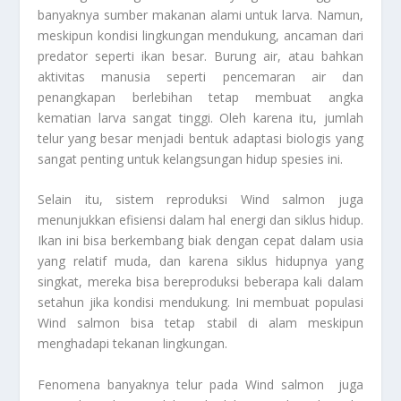
banyaknya sumber makanan alami untuk larva. Namun,
meskipun kondisi lingkungan mendukung, ancaman dari
predator seperti ikan besar. Burung air, atau bahkan
aktivitas manusia seperti pencemaran air dan
penangkapan berlebihan tetap membuat angka
kematian larva sangat tinggi. Oleh karena itu, jumlah
telur yang besar menjadi bentuk adaptasi biologis yang
sangat penting untuk kelangsungan hidup spesies ini.
Selain itu, sistem reproduksi Wind salmon juga
menunjukkan efisiensi dalam hal energi dan siklus hidup.
Ikan ini bisa berkembang biak dengan cepat dalam usia
yang relatif muda, dan karena siklus hidupnya yang
singkat, mereka bisa bereproduksi beberapa kali dalam
setahun jika kondisi mendukung. Ini membuat populasi
Wind salmon bisa tetap stabil di alam meskipun
menghadapi tekanan lingkungan.
Fenomena banyaknya telur pada Wind salmon juga