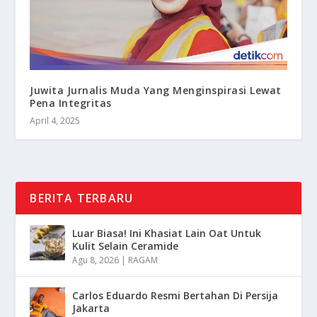
Juwita Jurnalis Muda Yang Menginspirasi Lewat
Pena Integritas
April 4, 2025
BERITA TERBARU
Luar Biasa! Ini Khasiat Lain Oat Untuk
Kulit Selain Ceramide
Agu 8, 2026
|
RAGAM
Carlos Eduardo Resmi Bertahan Di Persija
Jakarta