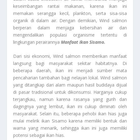
keseimbangan rantai makanan, karena ikan ini
memakan serangga kecil, plankton, serta sisa-sisa
organik di dalam air. Dengan demikian, Wind salmon
berperan dalam menjaga kebersihan air dan
mengendalikan populasi organisme tertentu di
lingkungan perairannya
Manfaat Ikan Sisamo.
Dari sisi ekonomi, Wind salmon memberikan manfaat
langsung bagi masyarakat sekitar habitatnya. Di
beberapa daerah, ikan ini menjadi sumber mata
pencaharian tambahan bagi nelayan lokal. Wind salmon
yang ditangkap dari alam maupun hasil budidaya dijual
di pasar tradisional untuk dikonsumsi. Harganya cukup
terjangkau, namun karena rasanya yang gurih dan
dagingnya yang lembut, ikan ini cukup diminati oleh
masyarakat. Selain itu, beberapa pehobi ikan hias juga
mulai melirik ikan Sisamo karena memiliki bentuk dan
warna yang menarik, sehingga ikan ini juga memiliki
potensi sebagai ikan hias.