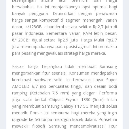
kesenjangan antara fitur premium dan harga
bersahabat. Hal ini menjadikannya opsi optimal bagi
banyak pengguna. Diluncurkan dengan penawaran
harga sangat kompetitif di segmen menengah. Varian
dasar, 4/128GB, dibanderol setara sekitar Rp2,7 juta di
pasar Indonesia. Sementara varian RAM lebih besar,
6/128GB, dijual setara Rp2,9 juta. Harga Mulai Rp2,7
Juta menempatkannya pada posisi agresif. Ini memaksa
para pesaing mengevaluasi strategi harga mereka.
Faktor harga terjangkau tidak membuat Samsung
mengorbankan fitur esensial. Konsumen mendapatkan
kombinasi hardware solid. Ini termasuk Layar Super
AMOLED 6,7 inci berkualitas tinggi, dan desain bodi
ramping (Ketebalan 7,5 mm) yang elegan. Performa
juga stabil berkat Chipset Exynos 1330 (5nm). Inilah
yang membuat Samsung Galaxy F17 5G menjadi solusi
menarik. Ponsel ini sempurna bagi mereka yang ingin
upgrade ke 5G tanpa merogoh kocek dalam. Ponsel ini
mewakili filosofi Samsung mendemokratisasi Fitur