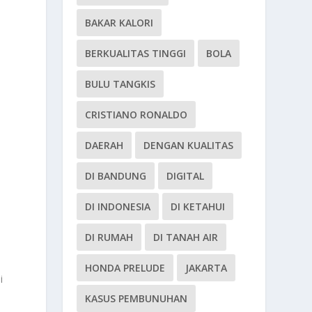
BAKAR KALORI
BERKUALITAS TINGGI
BOLA
BULU TANGKIS
CRISTIANO RONALDO
DAERAH
DENGAN KUALITAS
DI BANDUNG
DIGITAL
DI INDONESIA
DI KETAHUI
DI RUMAH
DI TANAH AIR
i
-
HONDA PRELUDE
JAKARTA
i
KASUS PEMBUNUHAN