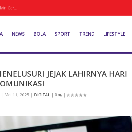
ain Cer...
A
NEWS
BOLA
SPORT
TREND
LIFESTYLE
ENELUSURI JEJAK LAHIRNYA HARI
OMUNIKASI
|
Mei 11, 2025
|
DIGITAL
|
0
|