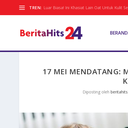
TREN:
Luar Biasa! Ini Khasiat Lain Oat Untuk Kulit Sel
BERAND
17 MEI MENDATANG: M
K
Diposting oleh
beritahits