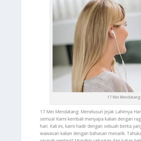
17 Mei Mendatang: 
17 Mei Mendatang
: Menelusuri Jejak Lahirnya Ha
semua! Kami kembali menyapa kalian dengan raga
hari. Kali ini, kami hadir dengan sebuah berita y
wawasan kalian dengan bahasan menarik. Tahukah
sejarah penting? Mungkin sebagian dari kalian b