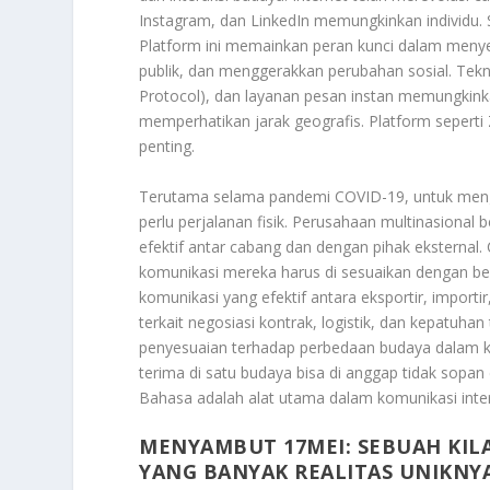
Instagram, dan LinkedIn memungkinkan individu. S
Platform ini memainkan peran kunci dalam menye
publik, dan menggerakkan perubahan sosial. Teknol
Protocol), dan layanan pesan instan memungkinka
memperhatikan jarak geografis. Platform sepert
penting.
Terutama selama pandemi COVID-19, untuk menga
perlu perjalanan fisik. Perusahaan multinasiona
efektif antar cabang dan dengan pihak eksternal
komunikasi mereka harus di sesuaikan dengan b
komunikasi yang efektif antara eksportir, importi
terkait negosiasi kontrak, logistik, dan kepatuh
penyesuaian terhadap perbedaan budaya dalam ko
terima di satu budaya bisa di anggap tidak sopan
Bahasa adalah alat utama dalam komunikasi inter
MENYAMBUT 17MEI: SEBUAH KIL
YANG BANYAK REALITAS UNIKNY