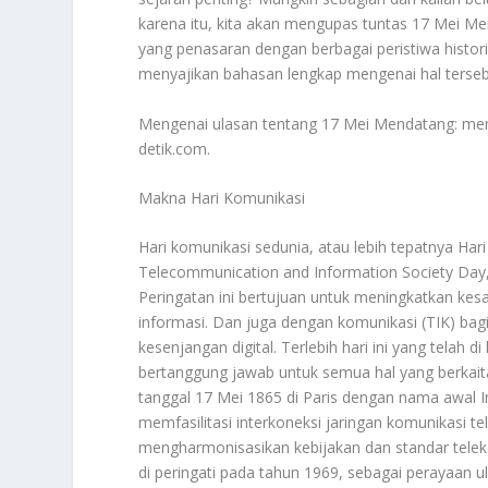
karena itu, kita akan mengupas tuntas
17 Mei Me
yang penasaran dengan berbagai peristiwa historis
menyajikan bahasan lengkap mengenai hal terseb
Mengenai ulasan tentang
17 Mei Mendatang
: me
detik.com.
Makna Hari Komunikasi
Hari komunikasi sedunia, atau lebih tepatnya Ha
Telecommunication and Information Society Day, W
Peringatan ini bertujuan untuk meningkatkan kes
informasi. Dan juga dengan komunikasi (TIK) ba
kesenjangan digital. Terlebih hari ini yang telah
bertanggung jawab untuk semua hal yang berkaita
tanggal 17 Mei 1865 di Paris dengan nama awal In
memfasilitasi interkoneksi jaringan komunikasi t
mengharmonisasikan kebijakan dan standar teleko
di peringati pada tahun 1969, sebagai perayaan u