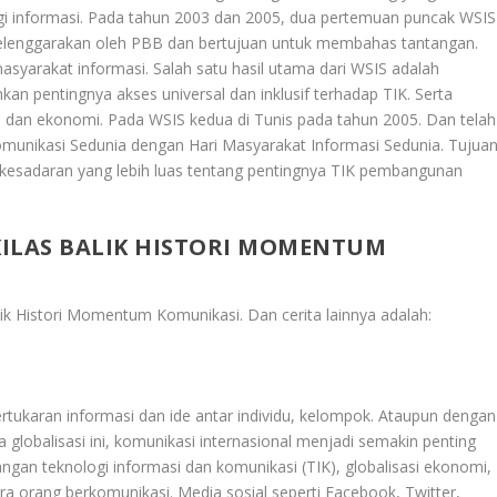
gi informasi. Pada tahun 2003 dan 2005, dua pertemuan puncak WSIS
i selenggarakan oleh PBB dan bertujuan untuk membahas tantangan.
asyarakat informasi. Salah satu hasil utama dari WSIS adalah
an pentingnya akses universal dan inklusif terhadap TIK. Serta
 dan ekonomi. Pada WSIS kedua di Tunis pada tahun 2005. Dan telah
munikasi Sedunia dengan Hari Masyarakat Informasi Sedunia. Tujua
 kesadaran yang lebih luas tentang pentingnya TIK pembangunan
KILAS BALIK HISTORI MOMENTUM
lik Histori Momentum Komunikasi
. Dan cerita lainnya adalah:
rtukaran informasi dan ide antar individu, kelompok. Ataupun dengan
a globalisasi ini, komunikasi internasional menjadi semakin penting
gan teknologi informasi dan komunikasi (TIK), globalisasi ekonomi,
ara orang berkomunikasi. Media sosial seperti Facebook, Twitter,