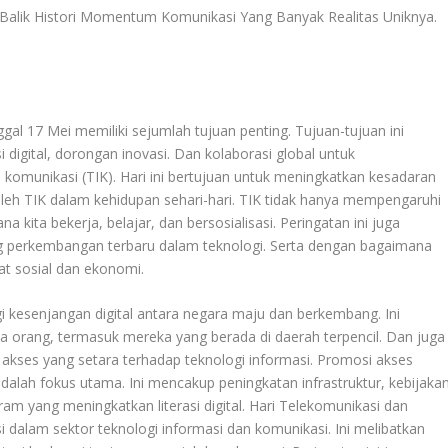
Balik Histori Momentum Komunikasi Yang Banyak Realitas Uniknya
.
ggal 17 Mei memiliki sejumlah tujuan penting. Tujuan-tujuan ini
digital, dorongan inovasi. Dan kolaborasi global untuk
omunikasi (TIK). Hari ini bertujuan untuk meningkatkan kesadaran
leh TIK dalam kehidupan sehari-hari. TIK tidak hanya mempengaruhi
a kita bekerja, belajar, dan bersosialisasi. Peringatan ini juga
g perkembangan terbaru dalam teknologi. Serta dengan bagaimana
at sosial dan ekonomi.
 kesenjangan digital antara negara maju dan berkembang. Ini
rang, termasuk mereka yang berada di daerah terpencil. Dan juga
 akses yang setara terhadap teknologi informasi. Promosi akses
adalah fokus utama. Ini mencakup peningkatan infrastruktur, kebijaka
am yang meningkatkan literasi digital. Hari Telekomunikasi dan
dalam sektor teknologi informasi dan komunikasi. Ini melibatkan