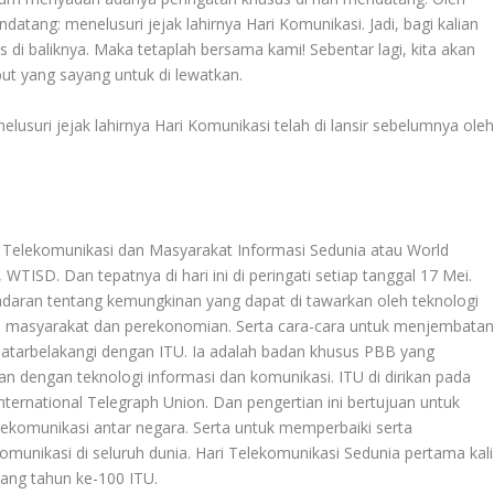
ndatang
: menelusuri jejak lahirnya Hari Komunikasi. Jadi, bagi kalian
 di baliknya. Maka tetaplah bersama kami! Sebentar lagi, kita akan
ut yang sayang untuk di lewatkan.
nelusuri jejak lahirnya Hari Komunikasi telah di lansir sebelumnya ole
ri Telekomunikasi dan Masyarakat Informasi Sedunia atau World
TISD. Dan tepatnya di hari ini di peringati setiap tanggal 17 Mei.
adaran tentang kemungkinan yang dapat di tawarkan oleh teknologi
gi masyarakat dan perekonomian. Serta cara-cara untuk menjembatan
 di latarbelakangi dengan ITU. Ia adalah badan khusus PBB yang
n dengan teknologi informasi dan komunikasi. ITU di dirikan pada
ternational Telegraph Union. Dan pengertian ini bertujuan untuk
elekomunikasi antar negara. Serta untuk memperbaiki serta
munikasi di seluruh dunia. Hari Telekomunikasi Sedunia pertama kali
lang tahun ke-100 ITU.