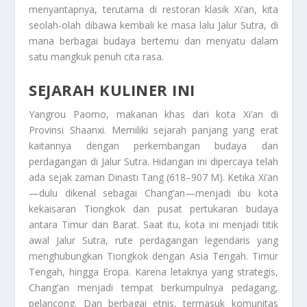
menyantapnya, terutama di restoran klasik Xi’an, kita
seolah-olah dibawa kembali ke masa lalu Jalur Sutra, di
mana berbagai budaya bertemu dan menyatu dalam
satu mangkuk penuh cita rasa.
SEJARAH KULINER INI
Yangrou Paomo, makanan khas dari kota Xi’an di
Provinsi Shaanxi. Memiliki sejarah panjang yang erat
kaitannya dengan perkembangan budaya dan
perdagangan di Jalur Sutra. Hidangan ini dipercaya telah
ada sejak zaman Dinasti Tang (618–907 M). Ketika Xi’an
—dulu dikenal sebagai Chang’an—menjadi ibu kota
kekaisaran Tiongkok dan pusat pertukaran budaya
antara Timur dan Barat. Saat itu, kota ini menjadi titik
awal Jalur Sutra, rute perdagangan legendaris yang
menghubungkan Tiongkok dengan Asia Tengah. Timur
Tengah, hingga Eropa. Karena letaknya yang strategis,
Chang’an menjadi tempat berkumpulnya pedagang,
pelancong. Dan berbagai etnis, termasuk komunitas