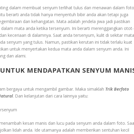
nting dalam membuat senyum terlihat tulus dan menawan dalam foto
u berarti anda tidak hanya menyentuh bibir anda akan tetapi juga
embiraan dan kehangatan. Mata adalah jendela jiwa jadi pastikan
a dalam mata anda ketika tersenyum. Ini berarti merenggangkan otot-
an keceriaan di dalamnya. Saat anda tersenyum, kulit di sekitar mat
nda senyum yang tulus. Namun, pastikan kerutan ini tidak terlalu kuat
Pastikan untuk menyertakan kedua mata anda dalam senyum anda. Ini
ng dan alami.
T UNTUK MENDAPATKAN SENYUM MANI
dalam bergaya untuk mengambil gambar. Maka simaklah
Trik Berfoto
atural
.
Dan kelanjutan dari cara lainnya yaitu:
Tersenyum
pat menambah kesan manis dan lucu pada senyum anda dalam foto. Saa
jolkan lidah anda. Ide utamanya adalah memberikan sentuhan kecil