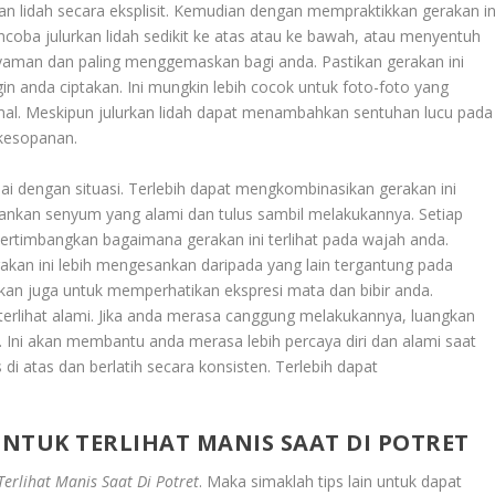
lidah secara eksplisit. Kemudian dengan mempraktikkan gerakan in
ncoba julurkan lidah sedikit ke atas atau ke bawah, atau menyentuh
g nyaman dan paling menggemaskan bagi anda. Pastikan gerakan ini
n anda ciptakan. Ini mungkin lebih cocok untuk foto-foto yang
formal. Meskipun julurkan lidah dapat menambahkan sentuhan lucu pada
kesopanan.
suai dengan situasi. Terlebih dapat mengkombinasikan gerakan ini
kan senyum yang alami dan tulus sambil melakukannya. Setiap
pertimbangkan bagaimana gerakan ini terlihat pada wajah anda.
n ini lebih mengesankan daripada yang lain tergantung pada
tikan juga untuk memperhatikan ekspresi mata dan bibir anda.
terlihat alami. Jika anda merasa canggung melakukannya, luangkan
. Ini akan membantu anda merasa lebih percaya diri dan alami saat
i atas dan berlatih secara konsisten. Terlebih dapat
NTUK TERLIHAT MANIS SAAT DI POTRET
erlihat Manis Saat Di Potret
.
Maka simaklah tips lain untuk dapat