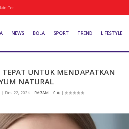
ain Cer...
A
NEWS
BOLA
SPORT
TREND
LIFESTYLE
G TEPAT UNTUK MENDAPATKAN
YUM NATURAL
s
|
Des 22, 2024
|
RAGAM
|
0
|