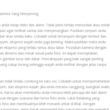
Kamera Yang Menyerong
nda tetap rileks dan alami. Tidak perlu terlalu menunduk atau terlal
pan agar terlihat santai dan menyenangkan. Pastikan senyum anda
 lebar atau terlalu kaku. Cobalah untuk tersenyum dengan lembut dan
senyum, ekspresi wajah anda juga penting. Maka pastikan mata anda
i ekspresi yang terlalu serius atau datar. Posisikan kamera dengan
n dimensi dan minat visual pada foto. Ini dapat menciptakan
n gambar lurus dan datar. Pencahayaan yang baik sangat penting
yang cukup terang sehingga wajah anda terlihat dengan jelas tanpa
 tidak terlalu condong ke satu sisi. Cobalah untuk mempertahanka
nyum, dan ekspresi wajah. Jika anda merasa canggung, luangkan wakt
ya. Hal ini akan membantu anda merasa lebih percaya diri dan alami
sesuai dengan suasana dan tema foto anda. Latar belakang yang
 foto dan membuatnya lebih menarik untuk di lihat. Dengan
cara konsisten, anda dapat mengambil foto yang menarik dan memikat