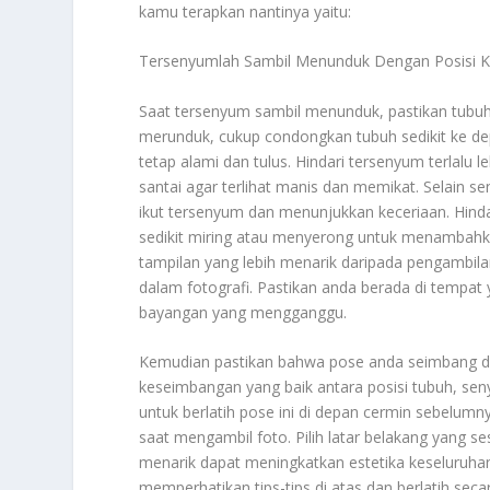
kamu terapkan nantinya yaitu:
Tersenyumlah Sambil Menunduk Dengan Posisi 
Saat tersenyum sambil menunduk, pastikan tubuh a
merunduk, cukup condongkan tubuh sedikit ke de
tetap alami dan tulus. Hindari tersenyum terlalu
santai agar terlihat manis dan memikat. Selain 
ikut tersenyum dan menunjukkan keceriaan. Hindar
sedikit miring atau menyerong untuk menambahka
tampilan yang lebih menarik daripada pengambila
dalam fotografi. Pastikan anda berada di tempat 
bayangan yang mengganggu.
Kemudian pastikan bahwa pose anda seimbang dan
keseimbangan yang baik antara posisi tubuh, se
untuk berlatih pose ini di depan cermin sebelumn
saat mengambil foto. Pilih latar belakang yang 
menarik dapat meningkatkan estetika keseluruhan
memperhatikan tips-tips di atas dan berlatih se