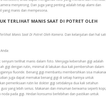
kamera menyerong. Dan juga yang penting adalah tetap alami dan
sil yang manis dan mempesona.
K TERLIHAT MANIS SAAT DI POTRET OLEH
erlihat Manis Saat Di Potret Oleh Kamera
.
Dan kelanjutan dari hal sat
r Anda
t senyum terlihat manis dalam foto. Menjaga kebersihan gigi adalah
lah gigi dengan rutin, minimal di lakukan dua kali pembersihan dalam
ngannya fluoride. Benang gigi membantu membersihkan sisa makana
emudian juga dapat memakai benang gigi di setiap harinya untuk
n pemeriksaan rutin ke dokter gigi setidaknya dua kali setahun
gusi yang lebih serius. Makanan dan minuman berwarna seperti kopi
noda pada gigi. Hindari konsumsi berlebihan dan pastikan untuk