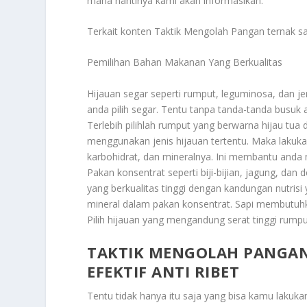
mana nantinya kami akan informasikan.
Terkait konten
Taktik Mengolah Pangan
ternak sa
Pemilihan Bahan Makanan Yang Berkualitas
Hijauan segar seperti rumput, leguminosa, dan j
anda pilih segar. Tentu tanpa tanda-tanda busuk
Terlebih pilihlah rumput yang berwarna hijau t
menggunakan jenis hijauan tertentu. Maka lakukan
karbohidrat, dan mineralnya. Ini membantu anda 
Pakan konsentrat seperti biji-bijian, jagung, dan
yang berkualitas tinggi dengan kandungan nutrisi
mineral dalam pakan konsentrat. Sapi membutuh
Pilih hijauan yang mengandung serat tinggi rumpu
TAKTIK MENGOLAH PANGAN
EFEKTIF ANTI RIBET
Tentu tidak hanya itu saja yang bisa kamu lakukan