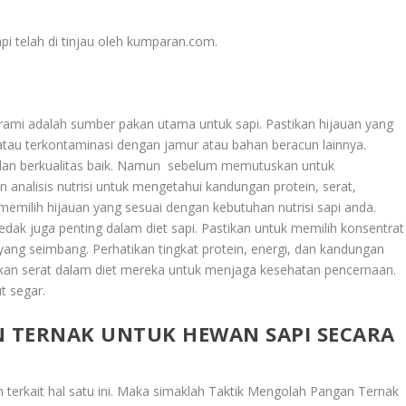
pi telah di tinjau oleh kumparan.com.
erami adalah sumber pakan utama untuk sapi. Pastikan hijauan yang
 atau terkontaminasi dengan jamur atau bahan beracun lainnya.
ua dan berkualitas baik. Namun sebelum memutuskan untuk
 analisis nutrisi untuk mengetahui kandungan protein, serat,
memilih hijauan yang sesuai dengan kebutuhan nutrisi sapi anda.
 dedak juga penting dalam diet sapi. Pastikan untuk memilih konsentrat
 yang seimbang. Perhatikan tingkat protein, energi, dan kandungan
kan serat dalam diet mereka untuk menjaga kesehatan pencernaan.
t segar.
 TERNAK UNTUK HEWAN SAPI SECARA
 terkait hal satu ini. Maka simaklah
Taktik Mengolah Pangan Ternak