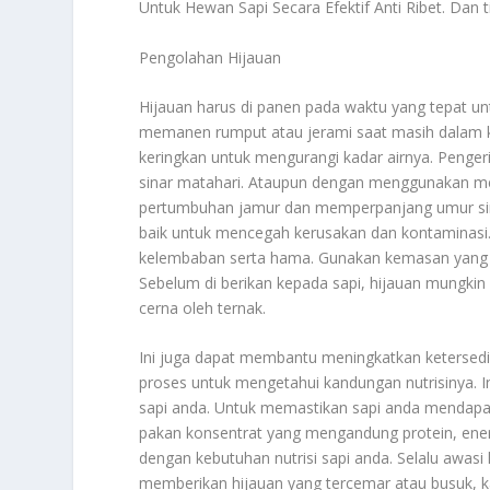
Untuk Hewan Sapi Secara Efektif Anti Ribet
. Dan t
Pengolahan Hijauan
Hijauan harus di panen pada waktu yang tepat unt
memanen rumput atau jerami saat masih dalam kond
keringkan untuk mengurangi kadar airnya. Penge
sinar matahari. Ataupun dengan menggunakan me
pertumbuhan jamur dan memperpanjang umur simpa
baik untuk mencegah kerusakan dan kontaminasi. 
kelembaban serta hama. Gunakan kemasan yang 
Sebelum di berikan kepada sapi, hijauan mungkin p
cerna oleh ternak.
Ini juga dapat membantu meningkatkan ketersediaan
proses untuk mengetahui kandungan nutrisinya.
sapi anda. Untuk memastikan sapi anda mendapat
pakan konsentrat yang mengandung protein, ener
dengan kebutuhan nutrisi sapi anda. Selalu awasi 
memberikan hijauan yang tercemar atau busuk, 