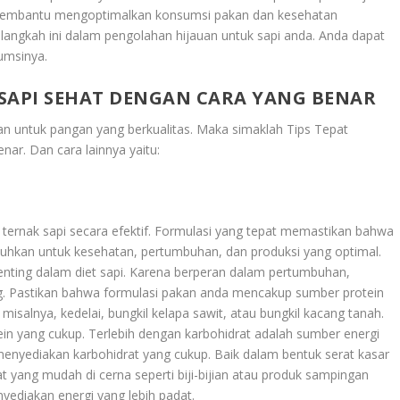
ni membantu mengoptimalkan konsumsi pakan dan kesehatan
ngkah ini dalam pengolahan hijauan untuk sapi anda. Anda dapat
umsinya.
SAPI SEHAT DENGAN CARA YANG BENAR
kan untuk pangan yang berkualitas. Maka simaklah
Tips Tepat
enar
. Dan cara lainnya yaitu:
 ternak sapi secara efektif. Formulasi yang tepat memastikan bahwa
tuhkan untuk kesehatan, pertumbuhan, dan produksi yang optimal.
nting dalam diet sapi. Karena berperan dalam pertumbuhan,
ing. Pastikan bahwa formulasi pakan anda mencakup sumber protein
i misalnya, kedelai, bungkil kelapa sawit, atau bungkil kacang tanah.
n yang cukup. Terlebih dengan karbohidrat adalah sumber energi
menyediakan karbohidrat yang cukup. Baik dalam bentuk serat kasar
 yang mudah di cerna seperti biji-bijian atau produk sampingan
nyediakan energi yang lebih padat.