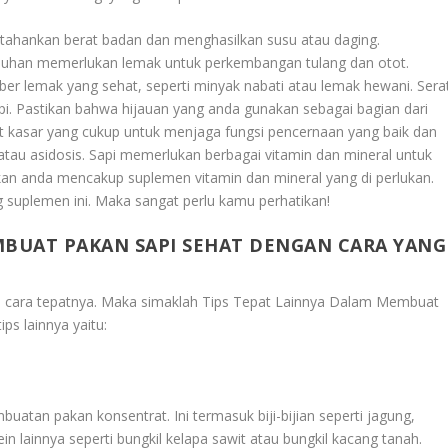
hankan berat badan dan menghasilkan susu atau daging.
buhan memerlukan lemak untuk perkembangan tulang dan otot.
r lemak yang sehat, seperti minyak nabati atau lemak hewani. Sera
pi. Pastikan bahwa hijauan yang anda gunakan sebagai bagian dari
 kasar yang cukup untuk menjaga fungsi pencernaan yang baik dan
tau asidosis. Sapi memerlukan berbagai vitamin dan mineral untuk
akan anda mencakup suplemen vitamin dan mineral yang di perlukan.
 suplemen ini. Maka sangat perlu kamu perhatikan!
MBUAT PAKAN SAPI SEHAT DENGAN CARA YANG
an cara tepatnya. Maka simaklah
Tips Tepat Lainnya Dalam Membuat
tips lainnya yaitu:
buatan pakan konsentrat. Ini termasuk biji-bijian seperti jagung,
in lainnya seperti bungkil kelapa sawit atau bungkil kacang tanah.