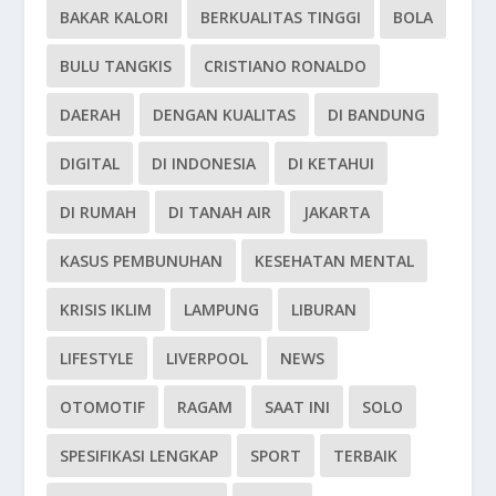
BAKAR KALORI
BERKUALITAS TINGGI
BOLA
BULU TANGKIS
CRISTIANO RONALDO
DAERAH
DENGAN KUALITAS
DI BANDUNG
DIGITAL
DI INDONESIA
DI KETAHUI
DI RUMAH
DI TANAH AIR
JAKARTA
KASUS PEMBUNUHAN
KESEHATAN MENTAL
KRISIS IKLIM
LAMPUNG
LIBURAN
LIFESTYLE
LIVERPOOL
NEWS
OTOMOTIF
RAGAM
SAAT INI
SOLO
SPESIFIKASI LENGKAP
SPORT
TERBAIK