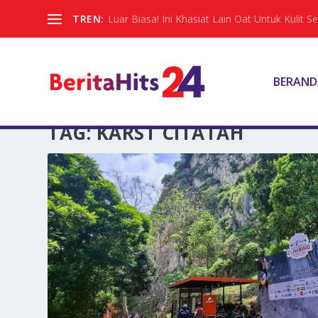
TREN:
Luar Biasa! Ini Khasiat Lain Oat Untuk Kulit Sel
BERAND
TAG:
KARST CITATAH