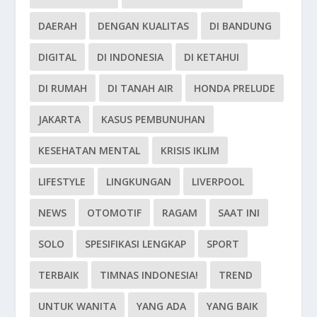
DAERAH
DENGAN KUALITAS
DI BANDUNG
DIGITAL
DI INDONESIA
DI KETAHUI
DI RUMAH
DI TANAH AIR
HONDA PRELUDE
JAKARTA
KASUS PEMBUNUHAN
KESEHATAN MENTAL
KRISIS IKLIM
LIFESTYLE
LINGKUNGAN
LIVERPOOL
NEWS
OTOMOTIF
RAGAM
SAAT INI
SOLO
SPESIFIKASI LENGKAP
SPORT
TERBAIK
TIMNAS INDONESIA!
TREND
UNTUK WANITA
YANG ADA
YANG BAIK