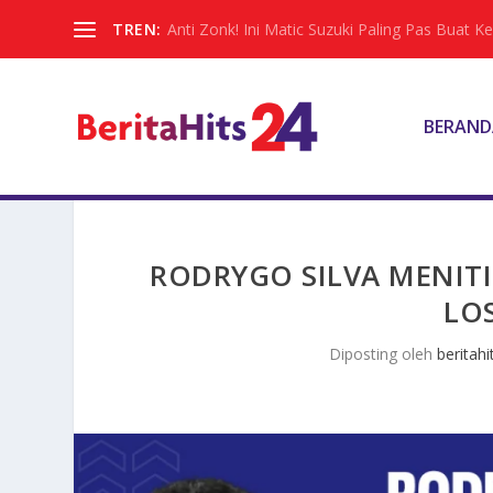
TREN:
Anti Zonk! Ini Matic Suzuki Paling Pas Buat 
BERAND
RODRYGO SILVA MENITI
LO
Diposting oleh
beritahi