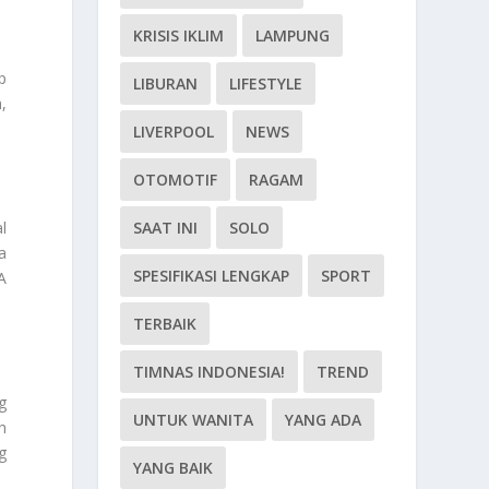
KRISIS IKLIM
LAMPUNG
p
LIBURAN
LIFESTYLE
,
LIVERPOOL
NEWS
OTOMOTIF
RAGAM
SAAT INI
SOLO
l
a
SPESIFIKASI LENGKAP
SPORT
A
TERBAIK
TIMNAS INDONESIA!
TREND
g
UNTUK WANITA
YANG ADA
h
g
YANG BAIK