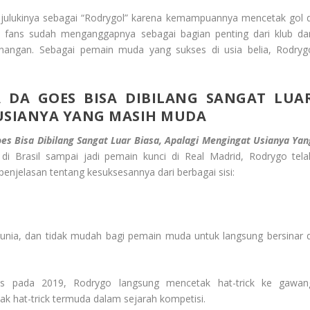
ulukinya sebagai “Rodrygol” karena kemampuannya mencetak gol d
a fans sudah menganggapnya sebagai bagian penting dari klub da
ngan. Sebagai pemain muda yang sukses di usia belia, Rodryg
 DA GOES BISA DIBILANG SANGAT LUA
 USIANYA YANG MASIH MUDA
s Bisa Dibilang Sangat Luar Biasa, Apalagi Mengingat Usianya Yan
di Brasil sampai jadi pemain kunci di Real Madrid, Rodrygo tela
enjelasan tentang kesuksesannya dari berbagai sisi:
 dunia, dan tidak mudah bagi pemain muda untuk langsung bersinar d
ns pada 2019, Rodrygo langsung mencetak hat-trick ke gawan
ak hat-trick termuda dalam sejarah kompetisi.