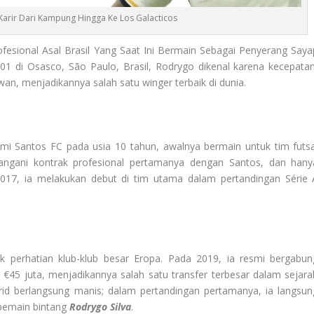
 Karir Dari Kampung Hingga Ke Los Galacticos
esional Asal Brasil Yang Saat Ini Bermain Sebagai Penyerang Saya
001 di Osasco, São Paulo, Brasil, Rodrygo dikenal karena kecepatan
n, menjadikannya salah satu winger terbaik di dunia.
mi Santos FC pada usia 10 tahun, awalnya bermain untuk tim futsa
tangani kontrak profesional pertamanya dengan Santos, dan hany
17, ia melakukan debut di tim utama dalam pertandingan Série 
k perhatian klub-klub besar Eropa. Pada 2019, ia resmi bergabun
r €45 juta, menjadikannya salah satu transfer terbesar dalam sejara
id berlangsung manis; dalam pertandingan pertamanya, ia langsun
pemain bintang
Rodrygo Silva
.