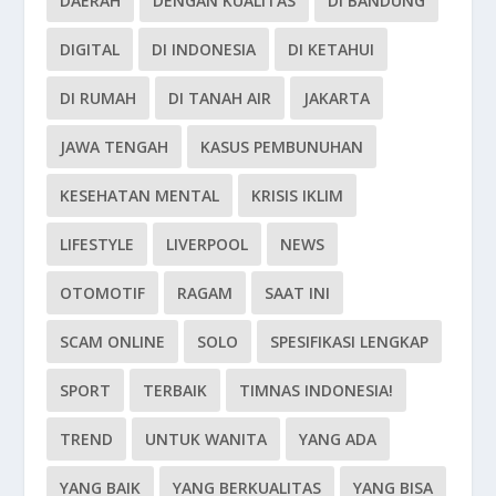
DAERAH
DENGAN KUALITAS
DI BANDUNG
DIGITAL
DI INDONESIA
DI KETAHUI
DI RUMAH
DI TANAH AIR
JAKARTA
JAWA TENGAH
KASUS PEMBUNUHAN
KESEHATAN MENTAL
KRISIS IKLIM
LIFESTYLE
LIVERPOOL
NEWS
OTOMOTIF
RAGAM
SAAT INI
SCAM ONLINE
SOLO
SPESIFIKASI LENGKAP
SPORT
TERBAIK
TIMNAS INDONESIA!
TREND
UNTUK WANITA
YANG ADA
YANG BAIK
YANG BERKUALITAS
YANG BISA