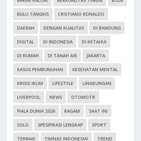
BAKAR KALORI
BERKUALITAS TINGGI
BOLA
BULU TANGKIS
CRISTIANO RONALDO
DAERAH
DENGAN KUALITAS
DI BANDUNG
DIGITAL
DI INDONESIA
DI KETAHUI
DI RUMAH
DI TANAH AIR
JAKARTA
KASUS PEMBUNUHAN
KESEHATAN MENTAL
KRISIS IKLIM
LIFESTYLE
LINGKUNGAN
LIVERPOOL
NEWS
OTOMOTIF
PIALA DUNIA 2026
RAGAM
SAAT INI
SOLO
SPESIFIKASI LENGKAP
SPORT
TERBAIK
TIMNAS INDONESIA!
TREND