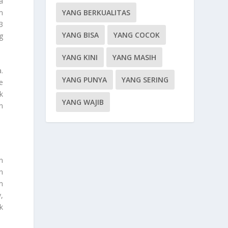
a
YANG BERKUALITAS
m
3
YANG BISA
YANG COCOK
g
YANG KINI
YANG MASIH
.
YANG PUNYA
YANG SERING
e
k
YANG WAJIB
n
n
n
m
,
k