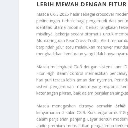
LEBIH MEWAH DENGAN FITUR
Mazda CX-3 2025 hadir sebagai crossover modern
perlindungan terbaik bagi pengemudi dan pen
identitas utama mobil ini, berkat rangkaian te
misalnya, bekerja secara otomatis untuk memba
Monitoring dan Rear Cross Traffic Alert menam
berpindah jalur atau melakukan manuver mundur
menghadirkan kendaraan yang tidak hanya nyaman,
Mazda melengkapi CX-3 dengan sistem Lane Dep
Fitur High Beam Control memastikan pencahay
hari pun terasa lebih aman dan nyaman. Perlind
sistem pengereman modern yang responsif terha
ketenangan pikiran, baik dalam perjalanan singka
Mazda menegaskan citranya semakin
Lebih
kenyamanan di kabin CX-3. Kursi ergonomis 7-G
dalam perjalanan panjang. Layar sentuh modern 
audio premium memastikan pengalaman berkendar