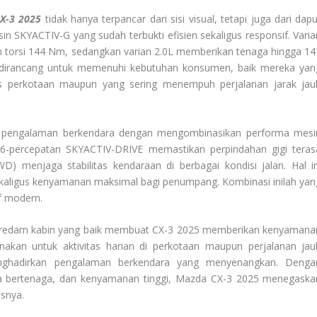
X-3 2025
tidak hanya terpancar dari sisi visual, tetapi juga dari dap
 SKYACTIV-G yang sudah terbukti efisien sekaligus responsif. Varia
torsi 144 Nm, sedangkan varian 2.0L memberikan tenaga hingga 14
i dirancang untuk memenuhi kebutuhan konsumen, baik mereka yan
s perkotaan maupun yang sering menempuh perjalanan jarak jau
a pengalaman berkendara dengan mengombinasikan performa mesi
s 6-percepatan SKYACTIV-DRIVE memastikan perpindahan gigi teras
D) menjaga stabilitas kendaraan di berbagai kondisi jalan. Hal in
ekaligus kenyamanan maksimal bagi penumpang. Kombinasi inilah yan
f modern.
 peredam kabin yang baik membuat CX-3 2025 memberikan kenyamana
unakan untuk aktivitas harian di perkotaan maupun perjalanan jau
nghadirkan pengalaman berkendara yang menyenangkan. Denga
a bertenaga, dan kenyamanan tinggi, Mazda CX-3 2025 menegaska
asnya.