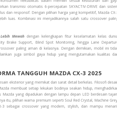
konsumen fleksibilitas dalam memilih sesuai kebutuhan dan gay
rkan transmisi otomatis 6-percepatan SKYACTIV-DRIVE dan siste
us dan responsif. Dengan pilihan harga yang kompetitif, Mazda CX-
 luas. Kombinasi ini menjadikannya salah satu crossover palin
a
Lebih Mewah
dengan kelengkapan fitur keselamatan kelas dunia
ity Brake Support, Blind Spot Monitoring, hingga Lane Departur
rossover paling aman di kelasnya. Dengan demikian, mobil ini tida
melainkan juga simbol gaya hidup yang mengutamakan kualitas da
ORMA TANGGUH MAZDA CX-3 2025
n eksterior yang memikat dan sarat detail berkelas. Filosofi desai
Mazda membuat setiap lekukan bodinya seakan hidup, menghadirka
khas Mazda yang dipadukan dengan lampu depan LED berdesain taja
ya itu, pilihan warna premium seperti Soul Red Crystal, Machine Grey
-3 sebagai crossover yang modern, stylish, dan mampu menari