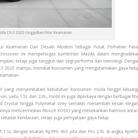
zda CX-3 2025 Unggulkan Fitur Keamanan
tur Keamanan Dan Desain Modern Sebagai Pusat Perhatian Pasa
l crossover ini mempertegas komitmen Mazda dalam menghadirka
mpilan, tetapi juga tangguh dari segi performa dan teknologi. Denga
 CX-3 2025 mampu memikat konsumen yang mengutamakan gaya hidu
keamanan.
l yang menjembatani kebutuhan konsumen muda hingga keluarg
, yaitu 1.5L dan 2.0L, mobil ini juga diperkaya dengan berbagai fitu
Red Crystal hingga Polymetal Grey semakin menambah kesan elegan
ainnya mencerminkan filosofi KODO yang menekankan harmoni antar
 sekadar kendaraan, tetapi juga pernyataan gaya hidup.
t 1.5L dengan kisaran Rp399–403 juta dan Pro 2.0L di angka Rp495