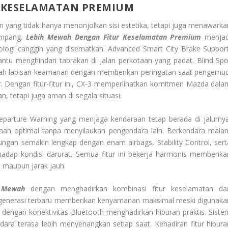
 KESELAMATAN PREMIUM
 yang tidak hanya menonjolkan sisi estetika, tetapi juga menawarka
umpang.
Lebih Mewah Dengan Fitur Keselamatan Premium
menjad
knologi canggih yang disematkan. Advanced Smart City Brake Support
ntu menghindari tabrakan di jalan perkotaan yang padat. Blind Spo
bah lapisan keamanan dengan memberikan peringatan saat pengemud
. Dengan fitur-fitur ini, CX-3 memperlihatkan komitmen Mazda dala
 tetapi juga aman di segala situasi.
arture Warning yang menjaga kendaraan tetap berada di jalurnya
aan optimal tanpa menyilaukan pengendara lain. Berkendara mala
ungan semakin lengkap dengan enam airbags, Stability Control, sert
dap kondisi darurat. Semua fitur ini bekerja harmonis memberika
t maupun jarak jauh.
 Mewah
dengan menghadirkan kombinasi fitur keselamatan da
 generasi terbaru memberikan kenyamanan maksimal meski digunaka
dengan konektivitas Bluetooth menghadirkan hiburan praktis. Siste
a terasa lebih menyenangkan setiap saat. Kehadiran fitur hibura