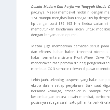
Desain Modern Dan Performa Tangguh Mazda C
pacunya. Mazda membekali mobil ini dengan mesin
1.5L mampu menghasilkan tenaga 109 hp dengan 
hp dengan torsi 189–195 Nm. Kedua varian in
membutuhkan kendaraan lincah untuk mobilita
dengan kenyamanan optimal.
Mazda juga memberikan perhatian serius pad
dan efisiensi bahan bakar. Transmisi otomati
halus, sementara sistem Front-Wheel Drive (FW
menciptakan rasa percaya diri bagi pengemudi s
membuat CX-3 semakin relevan di pasar otomoti
Lebih jauh, teknologi suspensi yang halus dan
ekstra dalam setiap perjalanan. Baik saat dig
bersama keluarga, crossover ini mampu me
keseimbangan antara desain memikat, perform
posisinya sebagai salah satu pilihan terbaik di kel