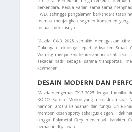
510 juta. Perbedaan harga tersebut memberi 
berkendara. Kedua varian sama-sama menghadi
FWD, sehingga pengalaman berkendara tetap hal
mampu menjangkau segmen konsumen yang lebih
menarik di kelasnya.
Mazda CX-3 2025 semakin menegaskan citr
Dukungan teknologi seperti Advanced Smart C
Warning menjadikan kendaraan ini salah satu c
sekadar hadir sebagai sarana transportasi, 
keamanan.
DESAIN MODERN DAN PERF
Mazda mengemas CX-3 2025 dengan tampilan desai
KODO: Soul of Motion yang menjadi ciri khas 
harmoni antara keindahan dan fungsi. Grille 
memberi kesan sporty sekaligus elegan. Tidak han
hingga Polymetal Grey menambah karakter CX
perhatian di jalanan.