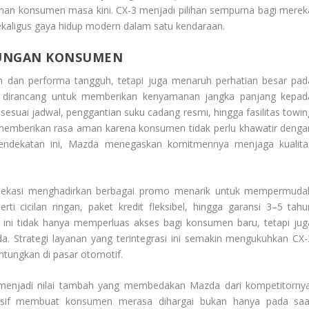
 konsumen masa kini. CX-3 menjadi pilihan sempurna bagi merek
ligus gaya hidup modern dalam satu kendaraan.
KUNGAN KONSUMEN
n dan performa tangguh, tetapi juga menaruh perhatian besar pad
e dirancang untuk memberikan kenyamanan jangka panjang kepad
sesuai jadwal, penggantian suku cadang resmi, hingga fasilitas towin
memberikan rasa aman karena konsumen tidak perlu khawatir denga
endekatan ini, Mazda menegaskan komitmennya menjaga kualita
an Bekasi menghadirkan berbagai promo menarik untuk mempermuda
i cicilan ringan, paket kredit fleksibel, hingga garansi 3–5 tahu
 ini tidak hanya memperluas akses bagi konsumen baru, tetapi jug
 Strategi layanan yang terintegrasi ini semakin mengukuhkan CX-
ntungkan di pasar otomotif.
menjadi nilai tambah yang membedakan Mazda dari kompetitornya
nsif membuat konsumen merasa dihargai bukan hanya pada saa