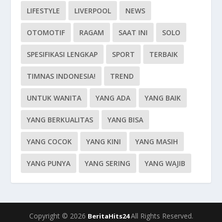
LIFESTYLE
LIVERPOOL
NEWS
OTOMOTIF
RAGAM
SAAT INI
SOLO
SPESIFIKASI LENGKAP
SPORT
TERBAIK
TIMNAS INDONESIA!
TREND
UNTUK WANITA
YANG ADA
YANG BAIK
YANG BERKUALITAS
YANG BISA
YANG COCOK
YANG KINI
YANG MASIH
YANG PUNYA
YANG SERING
YANG WAJIB
Copyright © 2026
All Rights Reserved.
BeritaHits24