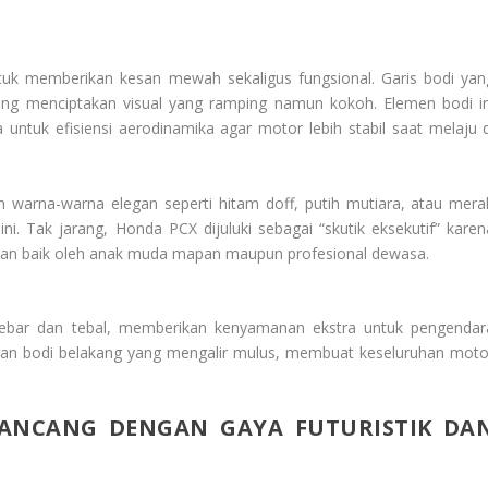
tuk memberikan kesan mewah sekaligus fungsional. Garis bodi yan
ng menciptakan visual yang ramping namun kokoh. Elemen bodi in
a untuk efisiensi aerodinamika agar motor lebih stabil saat melaju d
warna-warna elegan seperti hitam doff, putih mutiara, atau mera
i. Tak jarang, Honda PCX dijuluki sebagai “skutik eksekutif” karen
akan baik oleh anak muda mapan maupun profesional dewasa.
ebar dan tebal, memberikan kenyamanan ekstra untuk pengendar
n bodi belakang yang mengalir mulus, membuat keseluruhan moto
RANCANG DENGAN GAYA FUTURISTIK DA