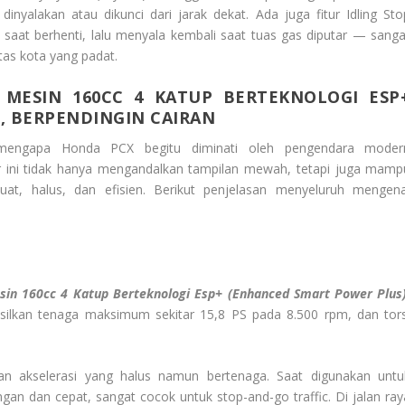
nyalakan atau dikunci dari jarak dekat. Ada juga fitur Idling Sto
aat berhenti, lalu menyala kembali saat tuas gas diputar — sanga
tas kota yang padat.
MESIN 160CC 4 KATUP BERTEKNOLOGI ESP
, BERPENDINGIN CAIRAN
mengapa Honda PCX begitu diminati oleh pengendara moder
r ini tidak hanya mengandalkan tampilan mewah, tetapi juga mamp
t, halus, dan efisien. Berikut penjelasan menyeluruh mengena
in 160cc 4 Katup Berteknologi Esp+ (Enhanced Smart Power Plus)
ilkan tenaga maksimum sekitar 15,8 PS pada 8.500 rpm, dan tors
n akselerasi yang halus namun bertenaga. Saat digunakan untu
gan dan cepat, sangat cocok untuk stop-and-go traffic. Di jalan ray