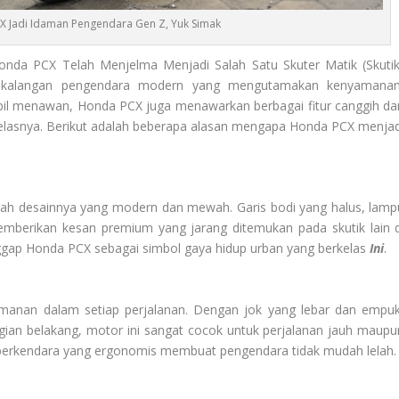
CX Jadi Idaman Pengendara Gen Z, Yuk Simak
nda PCX Telah Menjelma Menjadi Salah Satu Skuter Matik (Skutik
di kalangan pengendara modern yang mengutamakan kenyamanan
mpil menawan, Honda PCX juga menawarkan berbagai fitur canggih da
lasnya. Berikut adalah beberapa alasan mengapa Honda PCX menjad
alah desainnya yang modern dan mewah. Garis bodi yang halus, lamp
mberikan kesan premium yang jarang ditemukan pada skutik lain d
ggap Honda PCX sebagai simbol gaya hidup urban yang berkelas
Ini
.
anan dalam setiap perjalanan. Dengan jok yang lebar dan empuk
agian belakang, motor ini sangat cocok untuk perjalanan jauh maupu
osisi berkendara yang ergonomis membuat pengendara tidak mudah lelah.