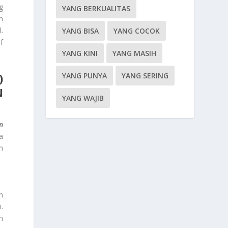
g
YANG BERKUALITAS
m
.
YANG BISA
YANG COCOK
f
YANG KINI
YANG MASIH
)
YANG PUNYA
YANG SERING
N
YANG WAJIB
n
a
n
n
.
h