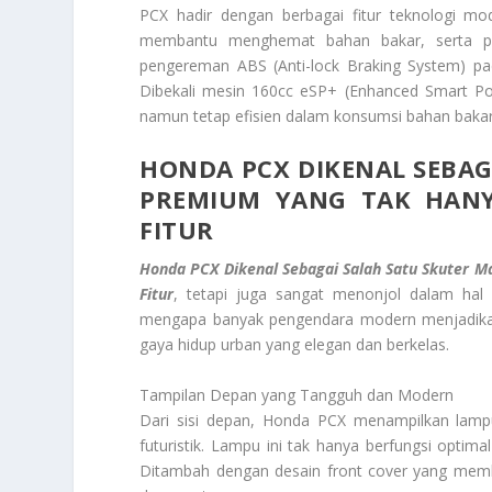
PCX hadir dengan berbagai fitur teknologi mo
membantu menghemat bahan bakar, serta panel
pengereman ABS (Anti-lock Braking System) p
Dibekali mesin 160cc eSP+ (Enhanced Smart P
namun tetap efisien dalam konsumsi bahan baka
HONDA PCX DIKENAL SEBAGA
PREMIUM YANG TAK HANY
FITUR
Honda PCX Dikenal Sebagai Salah Satu Skuter M
Fitur
, tetapi juga sangat menonjol dalam hal 
mengapa banyak pengendara modern menjadikan
gaya hidup urban yang elegan dan berkelas.
Tampilan Depan yang Tangguh dan Modern
Dari sisi depan, Honda PCX menampilkan lamp
futuristik. Lampu ini tak hanya berfungsi opti
Ditambah dengan desain front cover yang membe