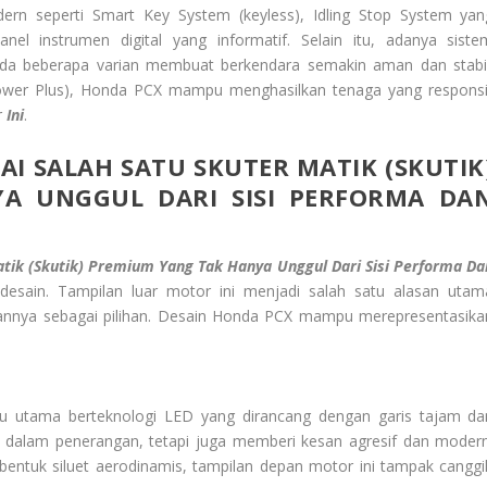
dern seperti Smart Key System (keyless), Idling Stop System yan
 instrumen digital yang informatif. Selain itu, adanya siste
ada beberapa varian membuat berkendara semakin aman dan stabil
ower Plus), Honda PCX mampu menghasilkan tenaga yang responsi
r
Ini
.
I SALAH SATU SKUTER MATIK (SKUTIK
A UNGGUL DARI SISI PERFORMA DA
atik (Skutik) Premium Yang Tak Hanya Unggul Dari Sisi Performa Da
desain. Tampilan luar motor ini menjadi salah satu alasan utam
nya sebagai pilihan. Desain Honda PCX mampu merepresentasika
u utama berteknologi LED yang dirancang dengan garis tajam da
mal dalam penerangan, tetapi juga memberi kesan agresif dan modern
ntuk siluet aerodinamis, tampilan depan motor ini tampak canggi