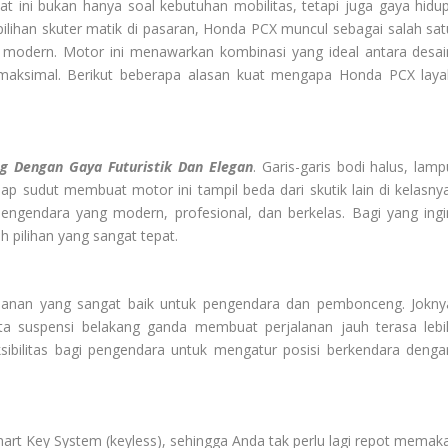
 ini bukan hanya soal kebutuhan mobilitas, tetapi juga gaya hidup
pilihan skuter matik di pasaran, Honda PCX muncul sebagai salah sat
ra modern. Motor ini menawarkan kombinasi yang ideal antara desai
maksimal. Berikut beberapa alasan kuat mengapa Honda PCX laya
g Dengan Gaya Futuristik Dan Elegan
. Garis-garis bodi halus, lamp
p sudut membuat motor ini tampil beda dari skutik lain di kelasnya
gendara yang modern, profesional, dan berkelas. Bagi yang ingi
ah pilihan yang sangat tepat.
nan yang sangat baik untuk pengendara dan pembonceng. Jokny
ta suspensi belakang ganda membuat perjalanan jauh terasa lebi
sibilitas bagi pengendara untuk mengatur posisi berkendara denga
t Key System (keyless), sehingga Anda tak perlu lagi repot memaka