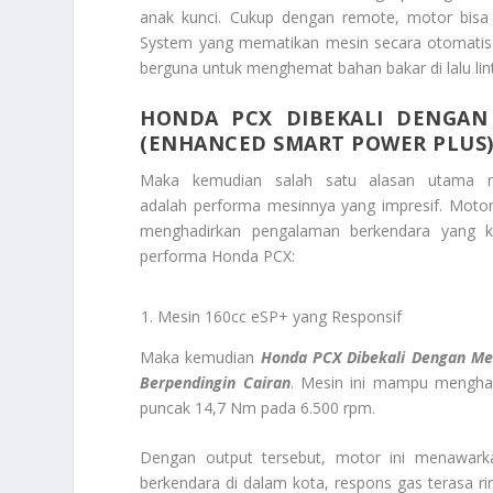
anak kunci. Cukup dengan remote, motor bisa di
System yang mematikan mesin secara otomatis s
berguna untuk menghemat bahan bakar di lalu lin
HONDA PCX DIBEKALI DENGAN 
(ENHANCED SMART POWER PLUS)
Maka kemudian salah satu alasan utama 
adalah performa mesinnya yang impresif. Moto
menghadirkan pengalaman berkendara yang kua
performa Honda PCX:
Mesin 160cc eSP+ yang Responsif
Maka kemudian
Honda PCX Dibekali Dengan Mes
Berpendingin Cairan
. Mesin ini mampu menghas
puncak 14,7 Nm pada 6.500 rpm.
Dengan output tersebut, motor ini menawarka
berkendara di dalam kota, respons gas terasa rin