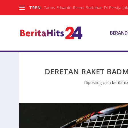
TREN:
Carlos Eduardo Resmi Bertahan Di Persija Jak
BERAND
DERETAN RAKET BADM
Diposting oleh
beritahit