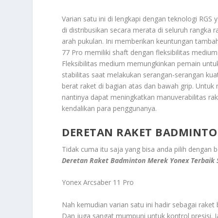
Varian satu ini di lengkapi dengan teknologi RGS 
di distribusikan secara merata di seluruh rangka 
arah pukulan. Ini memberikan keuntungan tambah
77 Pro memiliki shaft dengan fleksibilitas medium
Fleksibilitas medium memungkinkan pemain untu
stabilitas saat melakukan serangan-serangan ku
berat raket di bagian atas dan bawah grip. Untu
nantinya dapat meningkatkan manuverabilitas rak
kendalikan para penggunanya.
DERETAN RAKET BADMINTON
Tidak cuma itu saja yang bisa anda pilih dengan b
Deretan Raket Badminton Merek Yonex Terbaik S
Yonex Arcsaber 11 Pro
Nah kemudian varian satu ini hadir sebagai rak
Dan juga sangat mumpuni untuk kontrol presisi. I