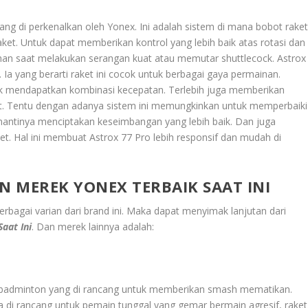
yang di perkenalkan oleh Yonex. Ini adalah sistem di mana bobot rake
raket. Untuk dapat memberikan kontrol yang lebih baik atas rotasi dan
an saat melakukan serangan kuat atau memutar shuttlecock. Astrox
. Ia yang berarti raket ini cocok untuk berbagai gaya permainan.
k mendapatkan kombinasi kecepatan. Terlebih juga memberikan
at. Tentu dengan adanya sistem ini memungkinkan untuk memperbaiki
k nantinya menciptakan keseimbangan yang lebih baik. Dan juga
et. Hal ini membuat Astrox 77 Pro lebih responsif dan mudah di
 MEREK YONEX TERBAIK SAAT INI
erbagai varian dari brand ini. Maka dapat menyimak lanjutan dari
aat Ini
.
Dan merek lainnya adalah:
et badminton yang di rancang untuk memberikan smash mematikan.
a di rancang untuk pemain tunggal yang gemar bermain agresif, raket