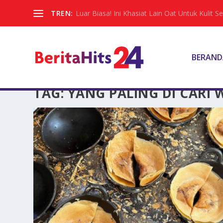
TREN:
Luar Biasa! Ini Khasiat Lain Oat Untuk Kulit Sel
BERAND
TAG:
YANG PALING DI CARI