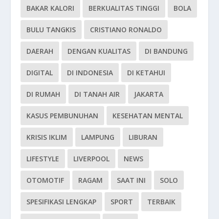
BAKAR KALORI
BERKUALITAS TINGGI
BOLA
BULU TANGKIS
CRISTIANO RONALDO
DAERAH
DENGAN KUALITAS
DI BANDUNG
DIGITAL
DI INDONESIA
DI KETAHUI
DI RUMAH
DI TANAH AIR
JAKARTA
KASUS PEMBUNUHAN
KESEHATAN MENTAL
KRISIS IKLIM
LAMPUNG
LIBURAN
LIFESTYLE
LIVERPOOL
NEWS
OTOMOTIF
RAGAM
SAAT INI
SOLO
SPESIFIKASI LENGKAP
SPORT
TERBAIK