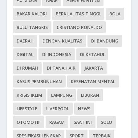
AC MILAN
ANAK
ASPEK PENTING
BAKAR KALORI
BERKUALITAS TINGGI
BOLA
BULU TANGKIS
CRISTIANO RONALDO
DAERAH
DENGAN KUALITAS
DI BANDUNG
DIGITAL
DI INDONESIA
DI KETAHUI
DI RUMAH
DI TANAH AIR
JAKARTA
KASUS PEMBUNUHAN
KESEHATAN MENTAL
KRISIS IKLIM
LAMPUNG
LIBURAN
LIFESTYLE
LIVERPOOL
NEWS
OTOMOTIF
RAGAM
SAAT INI
SOLO
SPESIFIKASI LENGKAP
SPORT
TERBAIK