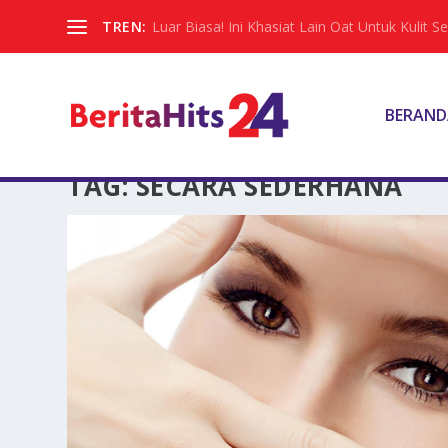
TREN:
Luar Biasa! Ini Khasiat Lain Oat Untuk Kulit Sel
BERAND
TAG:
SECARA SEDERHANA