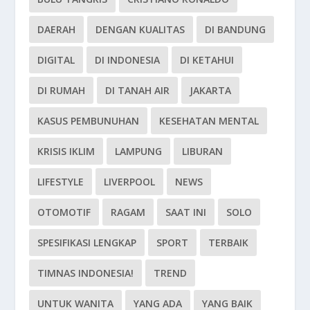
DAERAH
DENGAN KUALITAS
DI BANDUNG
DIGITAL
DI INDONESIA
DI KETAHUI
DI RUMAH
DI TANAH AIR
JAKARTA
KASUS PEMBUNUHAN
KESEHATAN MENTAL
KRISIS IKLIM
LAMPUNG
LIBURAN
LIFESTYLE
LIVERPOOL
NEWS
OTOMOTIF
RAGAM
SAAT INI
SOLO
SPESIFIKASI LENGKAP
SPORT
TERBAIK
TIMNAS INDONESIA!
TREND
UNTUK WANITA
YANG ADA
YANG BAIK