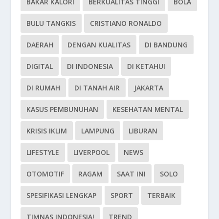
BAKAR KALORI
BERKUALITAS TINGGI
BOLA
BULU TANGKIS
CRISTIANO RONALDO
DAERAH
DENGAN KUALITAS
DI BANDUNG
DIGITAL
DI INDONESIA
DI KETAHUI
DI RUMAH
DI TANAH AIR
JAKARTA
KASUS PEMBUNUHAN
KESEHATAN MENTAL
KRISIS IKLIM
LAMPUNG
LIBURAN
LIFESTYLE
LIVERPOOL
NEWS
OTOMOTIF
RAGAM
SAAT INI
SOLO
SPESIFIKASI LENGKAP
SPORT
TERBAIK
TIMNAS INDONESIA!
TREND