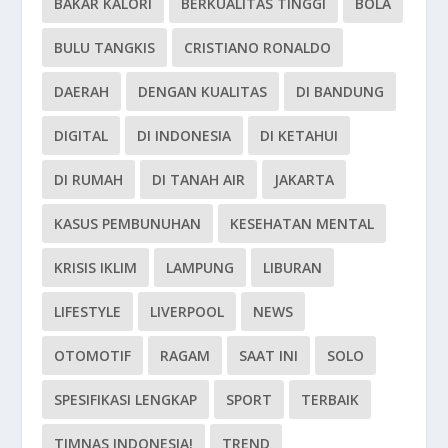
BAKAR KALORI
BERKUALITAS TINGGI
BOLA
BULU TANGKIS
CRISTIANO RONALDO
DAERAH
DENGAN KUALITAS
DI BANDUNG
DIGITAL
DI INDONESIA
DI KETAHUI
DI RUMAH
DI TANAH AIR
JAKARTA
KASUS PEMBUNUHAN
KESEHATAN MENTAL
KRISIS IKLIM
LAMPUNG
LIBURAN
LIFESTYLE
LIVERPOOL
NEWS
OTOMOTIF
RAGAM
SAAT INI
SOLO
SPESIFIKASI LENGKAP
SPORT
TERBAIK
TIMNAS INDONESIA!
TREND