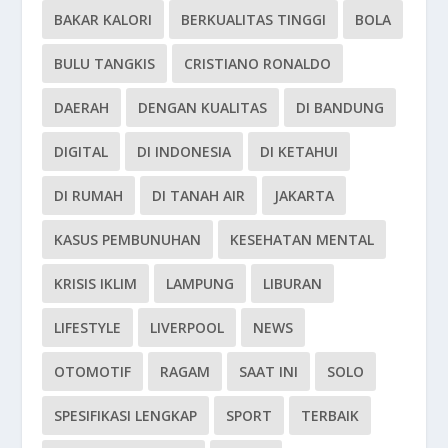
BAKAR KALORI
BERKUALITAS TINGGI
BOLA
BULU TANGKIS
CRISTIANO RONALDO
DAERAH
DENGAN KUALITAS
DI BANDUNG
DIGITAL
DI INDONESIA
DI KETAHUI
DI RUMAH
DI TANAH AIR
JAKARTA
KASUS PEMBUNUHAN
KESEHATAN MENTAL
KRISIS IKLIM
LAMPUNG
LIBURAN
LIFESTYLE
LIVERPOOL
NEWS
OTOMOTIF
RAGAM
SAAT INI
SOLO
SPESIFIKASI LENGKAP
SPORT
TERBAIK