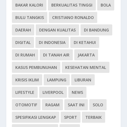
BAKAR KALORI
BERKUALITAS TINGGI
BOLA
BULU TANGKIS
CRISTIANO RONALDO
DAERAH
DENGAN KUALITAS
DI BANDUNG
DIGITAL
DI INDONESIA
DI KETAHUI
DI RUMAH
DI TANAH AIR
JAKARTA
KASUS PEMBUNUHAN
KESEHATAN MENTAL
KRISIS IKLIM
LAMPUNG
LIBURAN
LIFESTYLE
LIVERPOOL
NEWS
OTOMOTIF
RAGAM
SAAT INI
SOLO
SPESIFIKASI LENGKAP
SPORT
TERBAIK