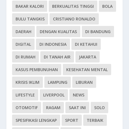
BAKAR KALORI
BERKUALITAS TINGGI
BOLA
BULU TANGKIS
CRISTIANO RONALDO
DAERAH
DENGAN KUALITAS
DI BANDUNG
DIGITAL
DI INDONESIA
DI KETAHUI
DI RUMAH
DI TANAH AIR
JAKARTA
KASUS PEMBUNUHAN
KESEHATAN MENTAL
KRISIS IKLIM
LAMPUNG
LIBURAN
LIFESTYLE
LIVERPOOL
NEWS
OTOMOTIF
RAGAM
SAAT INI
SOLO
SPESIFIKASI LENGKAP
SPORT
TERBAIK