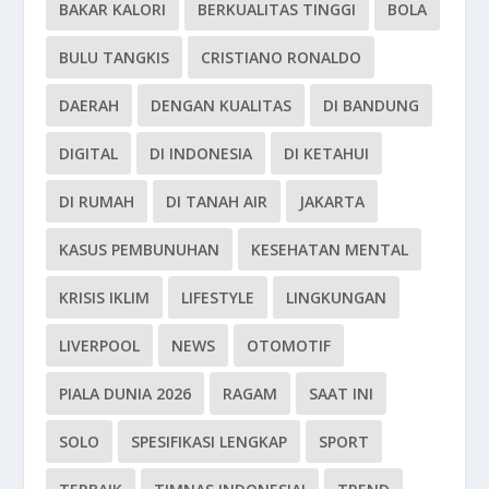
BAKAR KALORI
BERKUALITAS TINGGI
BOLA
BULU TANGKIS
CRISTIANO RONALDO
DAERAH
DENGAN KUALITAS
DI BANDUNG
DIGITAL
DI INDONESIA
DI KETAHUI
DI RUMAH
DI TANAH AIR
JAKARTA
KASUS PEMBUNUHAN
KESEHATAN MENTAL
KRISIS IKLIM
LIFESTYLE
LINGKUNGAN
LIVERPOOL
NEWS
OTOMOTIF
PIALA DUNIA 2026
RAGAM
SAAT INI
SOLO
SPESIFIKASI LENGKAP
SPORT