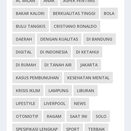
AC MILAN
ANAK
ASPEK PENTING
BAKAR KALORI
BERKUALITAS TINGGI
BOLA
BULU TANGKIS
CRISTIANO RONALDO
DAERAH
DENGAN KUALITAS
DI BANDUNG
DIGITAL
DI INDONESIA
DI KETAHUI
DI RUMAH
DI TANAH AIR
JAKARTA
KASUS PEMBUNUHAN
KESEHATAN MENTAL
KRISIS IKLIM
LAMPUNG
LIBURAN
LIFESTYLE
LIVERPOOL
NEWS
OTOMOTIF
RAGAM
SAAT INI
SOLO
SPESIFIKASI LENGKAP
SPORT
TERBAIK