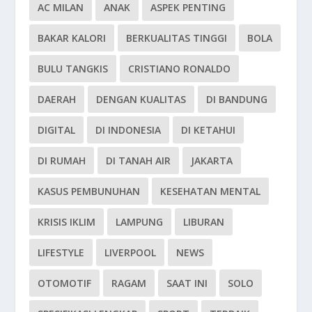
AC MILAN
ANAK
ASPEK PENTING
BAKAR KALORI
BERKUALITAS TINGGI
BOLA
BULU TANGKIS
CRISTIANO RONALDO
DAERAH
DENGAN KUALITAS
DI BANDUNG
DIGITAL
DI INDONESIA
DI KETAHUI
DI RUMAH
DI TANAH AIR
JAKARTA
KASUS PEMBUNUHAN
KESEHATAN MENTAL
KRISIS IKLIM
LAMPUNG
LIBURAN
LIFESTYLE
LIVERPOOL
NEWS
OTOMOTIF
RAGAM
SAAT INI
SOLO