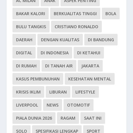
AC MILAN
ANAK
ASPEK PENTING
BAKAR KALORI
BERKUALITAS TINGGI
BOLA
BULU TANGKIS
CRISTIANO RONALDO
DAERAH
DENGAN KUALITAS
DI BANDUNG
DIGITAL
DI INDONESIA
DI KETAHUI
DI RUMAH
DI TANAH AIR
JAKARTA
KASUS PEMBUNUHAN
KESEHATAN MENTAL
KRISIS IKLIM
LIBURAN
LIFESTYLE
LIVERPOOL
NEWS
OTOMOTIF
PIALA DUNIA 2026
RAGAM
SAAT INI
SOLO
SPESIFIKASI LENGKAP
SPORT