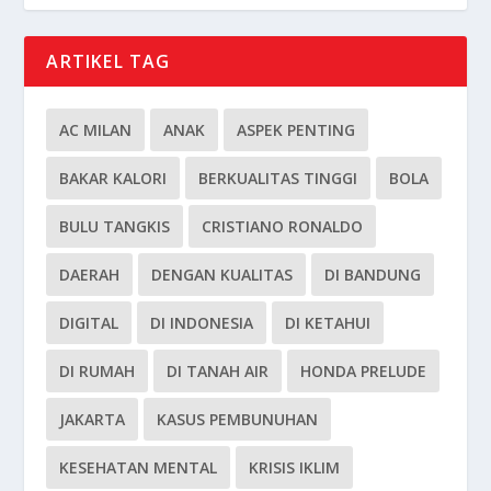
ARTIKEL TAG
AC MILAN
ANAK
ASPEK PENTING
BAKAR KALORI
BERKUALITAS TINGGI
BOLA
BULU TANGKIS
CRISTIANO RONALDO
DAERAH
DENGAN KUALITAS
DI BANDUNG
DIGITAL
DI INDONESIA
DI KETAHUI
DI RUMAH
DI TANAH AIR
HONDA PRELUDE
JAKARTA
KASUS PEMBUNUHAN
KESEHATAN MENTAL
KRISIS IKLIM