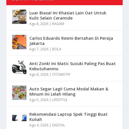
Luar Biasa! Ini Khasiat Lain Oat Untuk
Kulit Selain Ceramide
Agu 8, 2026
|
RAGAM
Carlos Eduardo Resmi Bertahan Di Persija
Jakarta
Agu 7, 2026
|
BOLA
Anti Zonk! Ini Matic Suzuki Paling Pas Buat
Kebutuhanmu
Agu 6, 2026
|
OTOMOTIF
Auto Segar Lagi! Cuma Modal Makan &
Minum Ini Lelah Hilang
Agu 5, 2026
|
LIFESTYLE
Rekomendasi Laptop Spek Tinggi Buat
Kuliah
Agu 4, 2026
|
DIGITAL