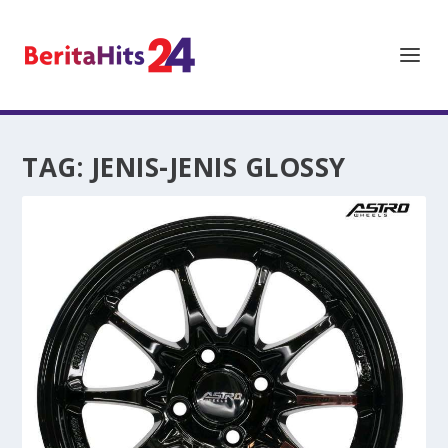
TAG:
JENIS-JENIS GLOSSY